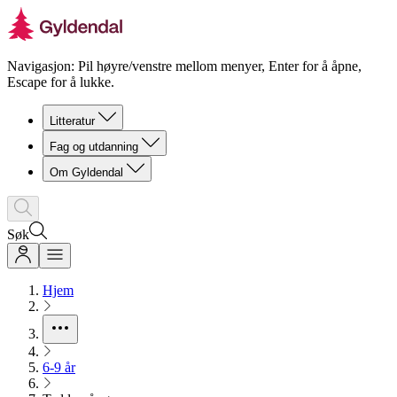
Navigasjon: Pil høyre/venstre mellom menyer, Enter for å åpne,
Escape for å lukke.
Litteratur
Fag og utdanning
Om Gyldendal
Søk
Hjem
6-9 år