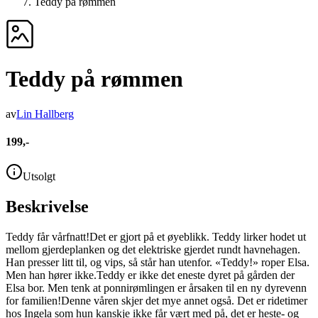
Teddy på rømmen
Teddy på rømmen
av
Lin Hallberg
199,-
Utsolgt
Beskrivelse
Teddy får vårfnatt!Det er gjort på et øyeblikk. Teddy lirker hodet ut
mellom gjerdeplanken og det elektriske gjerdet rundt havnehagen.
Han presser litt til, og vips, så står han utenfor. «Teddy!» roper Elsa.
Men han hører ikke.Teddy er ikke det eneste dyret på gården der
Elsa bor. Men tenk at ponnirømlingen er årsaken til en ny dyrevenn
for familien!Denne våren skjer det mye annet også. Det er ridetimer
hos Ingela som hun kanskje ikke får vært med på, det er heste- og