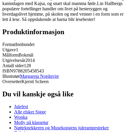
kanindagen med Kajsa, og snart skal mamma føde.Lin Hallbergs
populære fortellinger handler om livet på hesteryggen og
hverdagslivet hjemme, på skolen og med venner i en form som er
lett å lese. Så oppslukende at barna blir lesehester!
Produktinformasjon
Format
Innbundet
Utgave
1
Målform
Bokmål
Utgivelsesår
2014
Antall sider
128
ISBN
9788205458543
Illustratør
Margareta Nordqvist
Oversetter
Kjersti Scheen
Du vil kanskje også like
Julefest
Alle elsker Sigge
Wonka
Molly på klassetur
Nøtteknekkeren og Musekongens julerampestreker