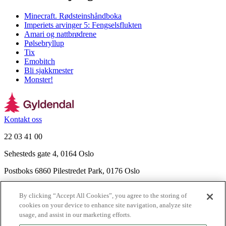
Minecraft. Rødsteinshåndboka
Imperiets arvinger 5: Fengselsflukten
Amari og nattbrødrene
Pølsebryllup
Tix
Emobitch
Bli sjakkmester
Monster!
Kontakt oss
22 03 41 00
Sehesteds gate 4, 0164 Oslo
Postboks 6860 Pilestredet Park, 0176 Oslo
Finn frem
By clicking “Accept All Cookies”, you agree to the storing of
Nyhetsbrev
cookies on your device to enhance site navigation, analyze site
Ledige stillinger
usage, and assist in our marketing efforts.
Send inn manus