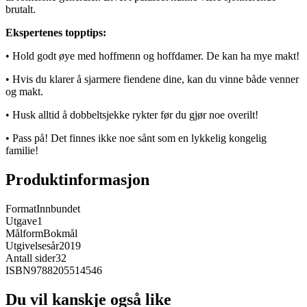
brutalt.
Ekspertenes topptips:
• Hold godt øye med hoffmenn og hoffdamer. De kan ha mye makt!
• Hvis du klarer å sjarmere fiendene dine, kan du vinne både venner
og makt.
• Husk alltid å dobbeltsjekke rykter før du gjør noe overilt!
• Pass på! Det finnes ikke noe sånt som en lykkelig kongelig
familie!
Produktinformasjon
Format
Innbundet
Utgave
1
Målform
Bokmål
Utgivelsesår
2019
Antall sider
32
ISBN
9788205514546
Du vil kanskje også like