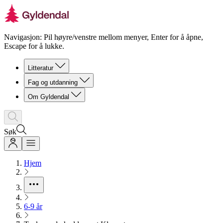
Navigasjon: Pil høyre/venstre mellom menyer, Enter for å åpne,
Escape for å lukke.
Litteratur
Fag og utdanning
Om Gyldendal
Søk
Hjem
6-9 år