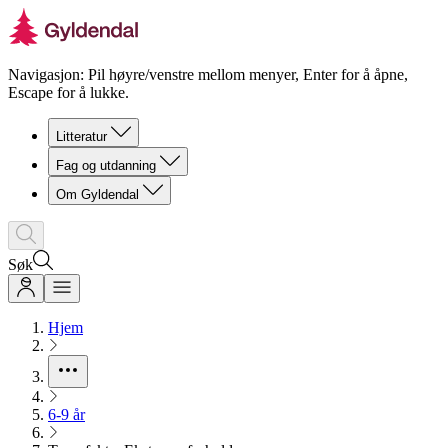
Navigasjon: Pil høyre/venstre mellom menyer, Enter for å åpne,
Escape for å lukke.
Litteratur
Fag og utdanning
Om Gyldendal
Søk
Hjem
6-9 år