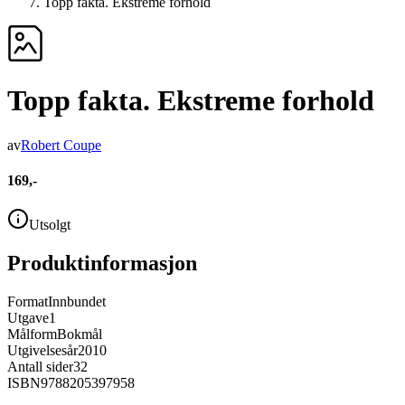
Topp fakta. Ekstreme forhold
Topp fakta. Ekstreme forhold
av
Robert Coupe
169,-
Utsolgt
Produktinformasjon
Format
Innbundet
Utgave
1
Målform
Bokmål
Utgivelsesår
2010
Antall sider
32
ISBN
9788205397958