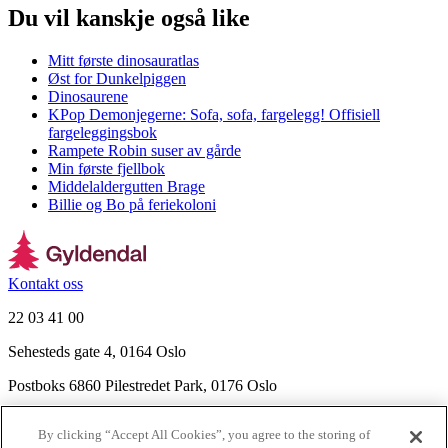
Du vil kanskje også like
Mitt første dinosauratlas
Øst for Dunkelpiggen
Dinosaurene
KPop Demonjegerne: Sofa, sofa, fargelegg! Offisiell
fargeleggingsbok
Rampete Robin suser av gårde
Min første fjellbok
Middelaldergutten Brage
Billie og Bo på feriekoloni
Kontakt oss
22 03 41 00
Sehesteds gate 4, 0164 Oslo
Postboks 6860 Pilestredet Park, 0176 Oslo
Finn frem
By clicking “Accept All Cookies”, you agree to the storing of