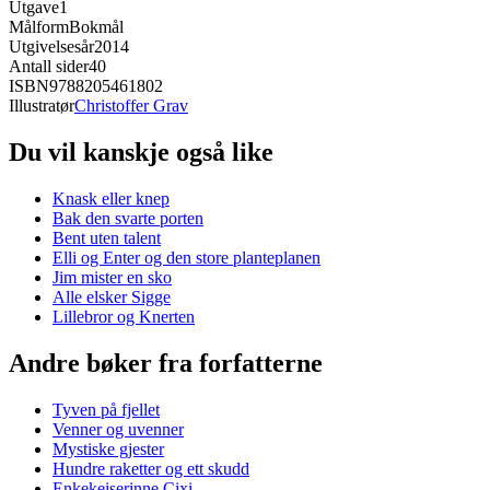
Utgave
1
Målform
Bokmål
Utgivelsesår
2014
Antall sider
40
ISBN
9788205461802
Illustratør
Christoffer Grav
Du vil kanskje også like
Knask eller knep
Bak den svarte porten
Bent uten talent
Elli og Enter og den store planteplanen
Jim mister en sko
Alle elsker Sigge
Lillebror og Knerten
Andre bøker fra forfatterne
Tyven på fjellet
Venner og uvenner
Mystiske gjester
Hundre raketter og ett skudd
Enkekeiserinne Cixi