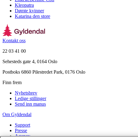
Kleopatra
Dømte kvinner
Katarina den store
Kontakt oss
22 03 41 00
Sehesteds gate 4, 0164 Oslo
Postboks 6860 Pilestredet Park, 0176 Oslo
Finn frem
Nyhetsbrev
Ledige stillinger
Send inn manus
Om Gyldendal
Support
Presse
Agency