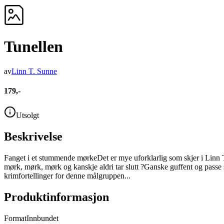
Tunellen
av
Linn T. Sunne
179,-
Utsolgt
Beskrivelse
Fanget i et stummende mørkeDet er mye uforklarlig som skjer i Linn T. 
mørk, mørk, mørk og kanskje aldri tar slutt ?Ganske guffent og passe s
krimfortellinger for denne målgruppen...
Produktinformasjon
Format
Innbundet