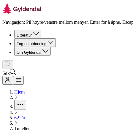
Navigasjon: Pil høyre/venstre mellom menyer, Enter for å åpne, Escap
Litteratur
Fag og utdanning
Om Gyldendal
Søk
Hjem
6-9 år
Tunellen