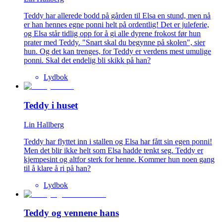
Teddy har allerede bodd på gården til Elsa en stund, men nå
er han hennes egne ponni helt på ordentlig! Det er juleferie,
og Elsa står tidlig opp for å gi alle dyrene frokost før hun
prater med Teddy. "Snart skal du begynne på skolen", sier
hun. Og det kan trenges, for Teddy er verdens mest umulige
ponni. Skal det endelig bli skikk på han?
Lydbok
Teddy i huset
Lin Hallberg
Teddy har flyttet inn i stallen og Elsa har fått sin egen ponni!
Men det blir ikke helt som Elsa hadde tenkt seg. Teddy er
kjempesint og altfor sterk for henne. Kommer hun noen gang
til å klare å ri på han?
Lydbok
Teddy og vennene hans