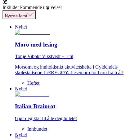
85
Inkluder kommende utgivelser
Nyeste først
Nyhet
Moro med lesing
Tonje Vibokt Vikstvedt
+
1
til
Morsomt og innholdsrikt aktivitetshefte i Gyldendals
skolestartserie LÆREGØY. Lesemoro for barn fra 6 år!
Heftet
Nyhet
Italian Brainrot
Gjør deg klar til å le deg tullete!
Innbundet
Nyhet