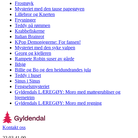
Frostrøyk
Mysteriet med den tause papegøyen
Lillebror og Knerten
Frysninger
Teddy på rømmen
Krabbefiskerne
Italian Brainrot
KPop Demonjegerne: For fansen!
Mysteriet med den syke valpen
Georg og kjelleren
Rampete Robin suser av gårde
Ildsjø
Billie og Bo og den heidundrandes jula
Teddy i huset
Sinus i Sinus
Fengselsmysteriet
Gyldendals LÆREGØY: Moro med mattegrubliser og
hjernetrim
Gyldendals LÆREGØY: Moro med regning
Kontakt oss
22 03 41 00