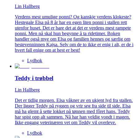
Lin Hallberg
Verdens mest umulige ponni? Og kanskje verdens klokeste?
Hestegale Elsa på 8 år har en egen liten ponni i stallen rett
utenfor huset. Det er bare det at det er verdens mest rampete
ponni. Men nå skal hun begynne å ta ridetimer. Boken
handler også mye om Elsa og familien hennes og særlig om
bestevenninnen Kajsa. Selv om de to ikke er enig i alt, er de i
hvert fall enige om at hest er best!
Lydbok
Teddy i trøbbel
Lin Hallberg
Det er tidlig morgen. Elsa våkner av en ukjent lyd fra stallen.
Der ligger Teddy på ryggen og vrir seg fra side til side. Elsa
må ha glemt å sette lokket på tønnen med fôret hans. Teddy
har spist opp alt sammen. Nå har han veldig vondt i magen.
Ikke engang veterinæren vet om Teddy vil overleve.
Lydbok