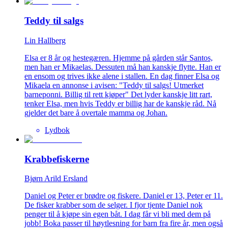
Teddy til salgs
Lin Hallberg
Elsa er 8 år og hestegæren. Hjemme på gården står Santos,
men han er Mikaelas. Dessuten må han kanskje flytte. Han er
en ensom og trives ikke alene i stallen. En dag finner Elsa og
Mikaela en annonse i avisen: "Teddy til salgs! Utmerket
barneponni. Billig til rett kjøper" Det lyder kanskje litt rart,
tenker Elsa, men hvis Teddy er billig har de kanskje råd. Nå
gjelder det bare å overtale mamma og Johan.
Lydbok
Krabbefiskerne
Bjørn Arild Ersland
Daniel og Peter er brødre og fiskere. Daniel er 13, Peter er 11.
De fisker krabber som de selger. I fjor tjente Daniel nok
penger til å kjøpe sin egen båt. I dag får vi bli med dem på
jobb! Boka passer til høytlesning for barn fra fire år, men også