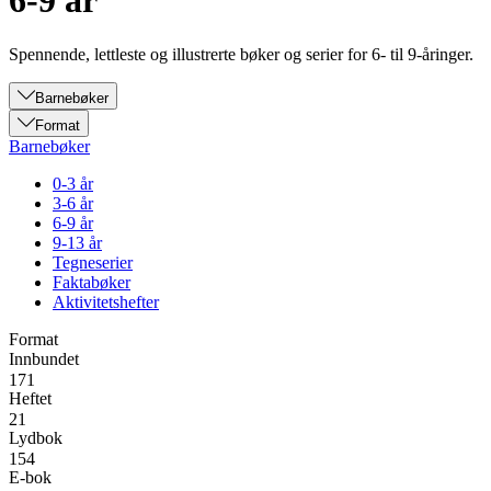
6-9 år
Spennende, lettleste og illustrerte bøker og serier for 6- til 9-åringer.
Barnebøker
Format
Barnebøker
0-3 år
3-6 år
6-9 år
9-13 år
Tegneserier
Faktabøker
Aktivitetshefter
Format
Innbundet
171
Heftet
21
Lydbok
154
E-bok