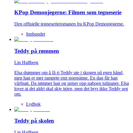
KPop Demonjegerne: Filmen som tegneserie
Den offisielle tegneserieromanen fra KPop Demonjegerne.
Innbundet
Teddy på rømmen
Lin Hallberg
Elsa drømmer om å få ri Teddy ute i skogen på egen hånd,
men han er mer rampete enn noensinne. En dag får han
vårfnatt. Da rømmer han og spiser opp naboen tulipaner. Elsa
lover at det aldri skal skje igjen, men det bryr ikke Teddy seg
om.
Lydbok
Teddy på skolen
Lin Hallberg