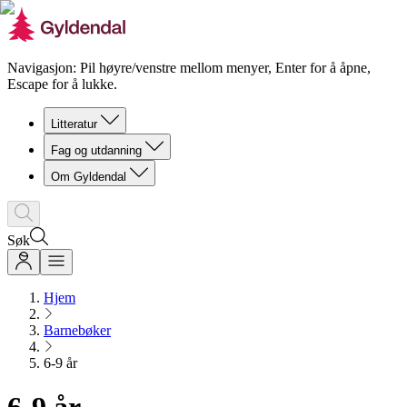
Navigasjon: Pil høyre/venstre mellom menyer, Enter for å åpne,
Escape for å lukke.
Litteratur
Fag og utdanning
Om Gyldendal
Søk
Hjem
Barnebøker
6-9 år