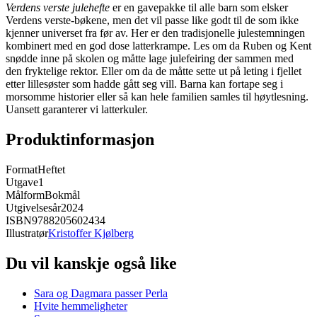
Verdens verste julehefte
er en gavepakke til alle barn som elsker
Verdens verste-bøkene, men det vil passe like godt til de som ikke
kjenner universet fra før av. Her er den tradisjonelle julestemningen
kombinert med en god dose latterkrampe. Les om da Ruben og Kent
snødde inne på skolen og måtte lage julefeiring der sammen med
den fryktelige rektor. Eller om da de måtte sette ut på leting i fjellet
etter lillesøster som hadde gått seg vill. Barna kan fortape seg i
morsomme historier eller så kan hele familien samles til høytlesning.
Uansett garanterer vi latterkuler.
Produktinformasjon
Format
Heftet
Utgave
1
Målform
Bokmål
Utgivelsesår
2024
ISBN
9788205602434
Illustratør
Kristoffer Kjølberg
Du vil kanskje også like
Sara og Dagmara passer Perla
Hvite hemmeligheter