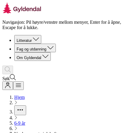
Navigasjon: Pil høyre/venstre mellom menyer, Enter for å åpne,
Escape for å lukke.
Litteratur
Fag og utdanning
Om Gyldendal
Søk
Hjem
6-9 år