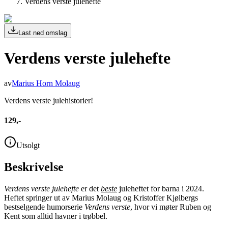
Verdens verste julehefte
Last ned omslag
Verdens verste julehefte
av
Marius Horn Molaug
Verdens verste julehistorier!
129,-
Utsolgt
Beskrivelse
Verdens verste julehefte
er det
beste
juleheftet for barna i 2024.
Heftet springer ut av Marius Molaug og Kristoffer Kjølbergs
bestselgende humorserie
Verdens verste
, hvor vi møter Ruben og
Kent som alltid havner i trøbbel.