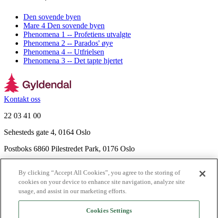
Den sovende byen
Mare 4 Den sovende byen
Phenomena 1 -- Profetiens utvalgte
Phenomena 2 -- Parados' øye
Phenomena 4 -- Utfrielsen
Phenomena 3 -- Det tapte hjertet
Kontakt oss
22 03 41 00
Sehesteds gate 4, 0164 Oslo
Postboks 6860 Pilestredet Park, 0176 Oslo
Finn frem
By clicking “Accept All Cookies”, you agree to the storing of
Nyhetsbrev
cookies on your device to enhance site navigation, analyze site
Ledige stillinger
usage, and assist in our marketing efforts.
Send inn manus
Cookies Settings
Om Gyldendal