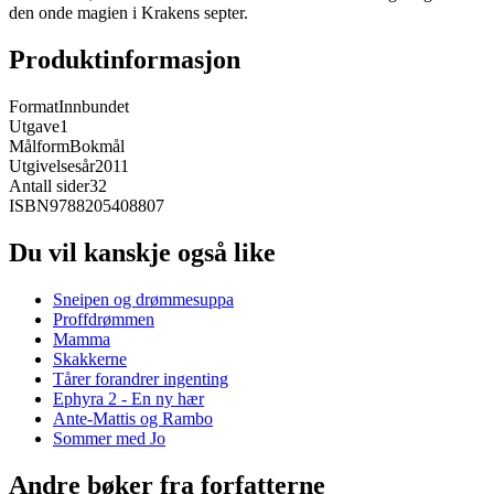
den onde magien i Krakens septer.
Produktinformasjon
Format
Innbundet
Utgave
1
Målform
Bokmål
Utgivelsesår
2011
Antall sider
32
ISBN
9788205408807
Du vil kanskje også like
Sneipen og drømmesuppa
Proffdrømmen
Mamma
Skakkerne
Tårer forandrer ingenting
Ephyra 2 - En ny hær
Ante-Mattis og Rambo
Sommer med Jo
Andre bøker fra forfatterne