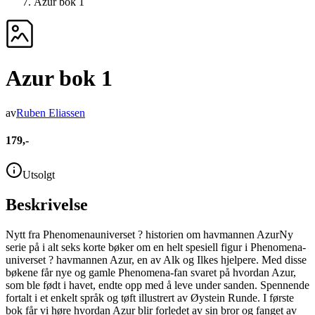
Azur bok 1
Azur bok 1
av
Ruben Eliassen
179,-
Utsolgt
Beskrivelse
Nytt fra Phenomenauniverset ? historien om havmannen AzurNy
serie på i alt seks korte bøker om en helt spesiell figur i Phenomena-
universet ? havmannen Azur, en av Alk og Ilkes hjelpere. Med disse
bøkene får nye og gamle Phenomena-fan svaret på hvordan Azur,
som ble født i havet, endte opp med å leve under sanden. Spennende
fortalt i et enkelt språk og tøft illustrert av Øystein Runde. I første
bok får vi høre hvordan Azur blir forledet av sin bror og fanget av