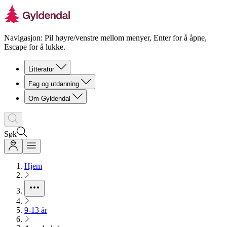
Navigasjon: Pil høyre/venstre mellom menyer, Enter for å åpne,
Escape for å lukke.
Litteratur
Fag og utdanning
Om Gyldendal
Søk
Hjem
9-13 år