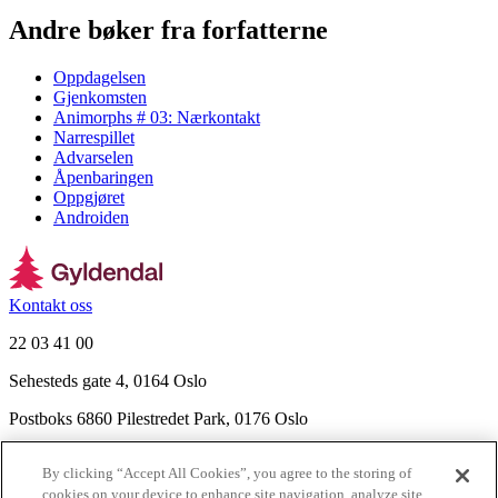
Andre bøker fra forfatterne
Oppdagelsen
Gjenkomsten
Animorphs # 03: Nærkontakt
Narrespillet
Advarselen
Åpenbaringen
Oppgjøret
Androiden
Kontakt oss
22 03 41 00
Sehesteds gate 4, 0164 Oslo
Postboks 6860 Pilestredet Park, 0176 Oslo
Finn frem
By clicking “Accept All Cookies”, you agree to the storing of
Nyhetsbrev
cookies on your device to enhance site navigation, analyze site