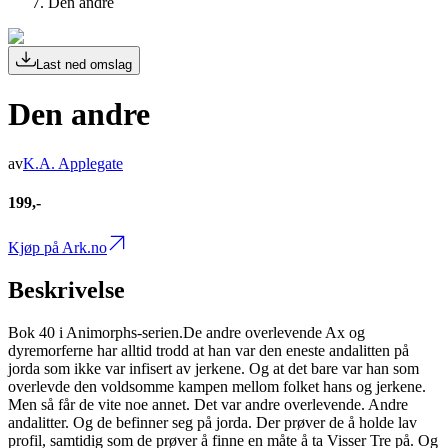
Den andre
Last ned omslag
Den andre
av
K.A. Applegate
199,-
Kjøp på Ark.no
Beskrivelse
Bok 40 i Animorphs-serien.De andre overlevende Ax og
dyremorferne har alltid trodd at han var den eneste andalitten på
jorda som ikke var infisert av jerkene. Og at det bare var han som
overlevde den voldsomme kampen mellom folket hans og jerkene.
Men så får de vite noe annet. Det var andre overlevende. Andre
andalitter. Og de befinner seg på jorda. Der prøver de å holde lav
profil, samtidig som de prøver å finne en måte å ta Visser Tre på. Og