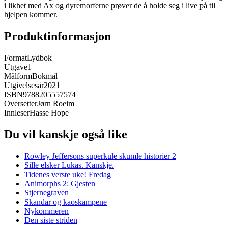
i likhet med Ax og dyremorferne prøver de å holde seg i live på til
hjelpen kommer.
Produktinformasjon
Format
Lydbok
Utgave
1
Målform
Bokmål
Utgivelsesår
2021
ISBN
9788205557574
Oversetter
Jørn Roeim
Innleser
Hasse Hope
Du vil kanskje også like
Rowley Jeffersons superkule skumle historier 2
Sille elsker Lukas. Kanskje.
Tidenes verste uke! Fredag
Animorphs 2: Gjesten
Stjernegraven
Skandar og kaoskampene
Nykommeren
Den siste striden