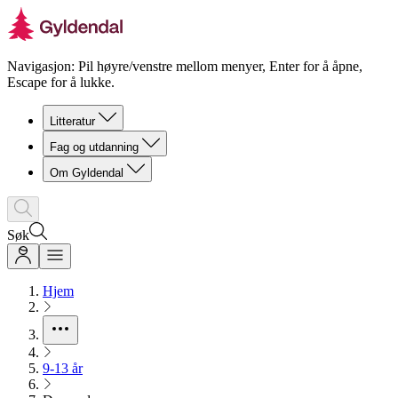
Navigasjon: Pil høyre/venstre mellom menyer, Enter for å åpne,
Escape for å lukke.
Litteratur
Fag og utdanning
Om Gyldendal
Søk
Hjem
9-13 år