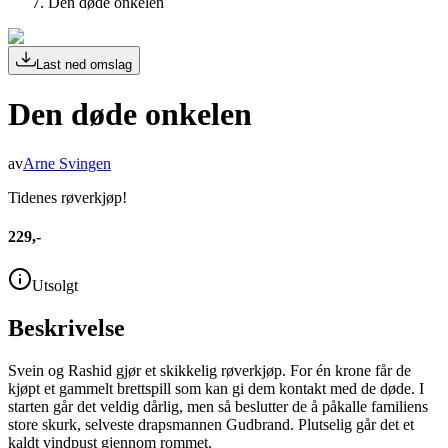
Den døde onkelen
Last ned omslag
Den døde onkelen
av
Arne Svingen
Tidenes røverkjøp!
229,-
Utsolgt
Beskrivelse
Svein og Rashid gjør et skikkelig røverkjøp. For én krone får de
kjøpt et gammelt brettspill som kan gi dem kontakt med de døde. I
starten går det veldig dårlig, men så beslutter de å påkalle familiens
store skurk, selveste drapsmannen Gudbrand. Plutselig går det et
kaldt vindpust gjennom rommet.