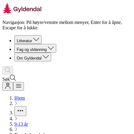
Navigasjon: Pil høyre/venstre mellom menyer, Enter for å åpne,
Escape for å lukke.
Litteratur
Fag og utdanning
Om Gyldendal
Søk
Hjem
9-13 år