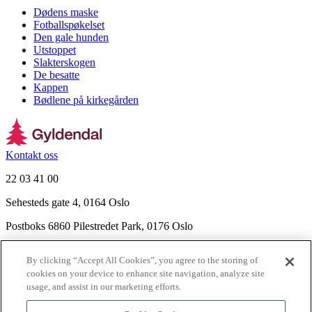
Dødens maske
Fotballspøkelset
Den gale hunden
Utstoppet
Slakterskogen
De besatte
Kappen
Bødlene på kirkegården
Kontakt oss
22 03 41 00
Sehesteds gate 4, 0164 Oslo
Postboks 6860 Pilestredet Park, 0176 Oslo
Finn frem
By clicking “Accept All Cookies”, you agree to the storing of
Nyhetsbrev
cookies on your device to enhance site navigation, analyze site
Ledige stillinger
usage, and assist in our marketing efforts.
Send inn manus