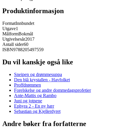
Produktinformasjon
Format
Innbundet
Utgave
1
Målform
Bokmål
Utgivelsesår
2017
Antall sider
60
ISBN
9788205497559
Du vil kanskje også like
Sneipen og drømmesuppa
Den blå krystallen - Havfolket
Proffdrømmen
Forelskelse og andre dommedagsprofetier
Ante-Mattis og Rambo
Juni og jotnene
Ephyra 2 - En ny hær
Sebastian og Kjellerdyret
Andre bøker fra forfatterne