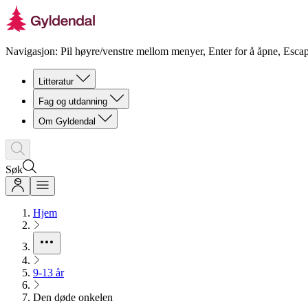
Navigasjon: Pil høyre/venstre mellom menyer, Enter for å åpne, Escap
Litteratur
Fag og utdanning
Om Gyldendal
Søk
Hjem
9-13 år
Den døde onkelen