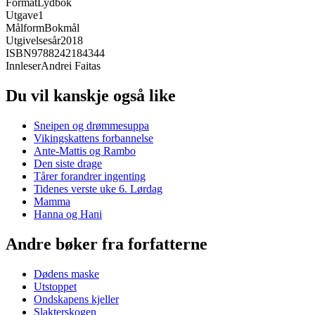
Format
Lydbok
Utgave
1
Målform
Bokmål
Utgivelsesår
2018
ISBN
9788242184344
Innleser
Andrei Faitas
Du vil kanskje også like
Sneipen og drømmesuppa
Vikingskattens forbannelse
Ante-Mattis og Rambo
Den siste drage
Tårer forandrer ingenting
Tidenes verste uke 6. Lørdag
Mamma
Hanna og Hani
Andre bøker fra forfatterne
Dødens maske
Utstoppet
Ondskapens kjeller
Slakterskogen