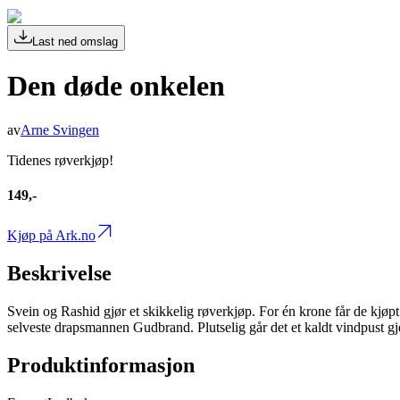
Last ned omslag
Den døde onkelen
av
Arne Svingen
Tidenes røverkjøp!
149,-
Kjøp på Ark.no
Beskrivelse
Svein og Rashid gjør et skikkelig røverkjøp. For én krone får de kjøpt 
selveste drapsmannen Gudbrand. Plutselig går det et kaldt vindpust 
Produktinformasjon