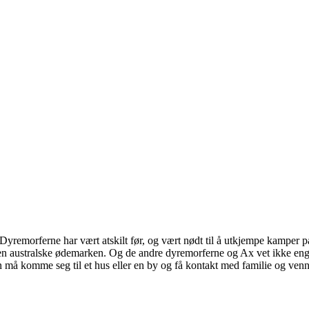
.. Dyremorferne har vært atskilt før, og vært nødt til å utkjempe kampe
i den australske ødemarken. Og de andre dyremorferne og Ax vet ikke eng
un må komme seg til et hus eller en by og få kontakt med familie og ven