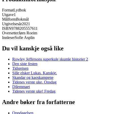
Format
Lydbok
Utgave
1
Målform
Bokmål
Utgivelsesår
2021
ISBN
9788205557611
Oversetter
Jørn Roeim
Innleser
Sofie Asplin
Du vil kanskje også like
Rowley Jeffersons superkule skumle historier 2
Den siste festen
Tidsreisen
Sille elsker Lukas. Kanskje.
Skandar og kaoskampene
Tidenes verste uke. Onsdag
Dilemmaet
Tidenes verste uke! Fredag
Andre bøker fra forfatterne
Oppdagelsen