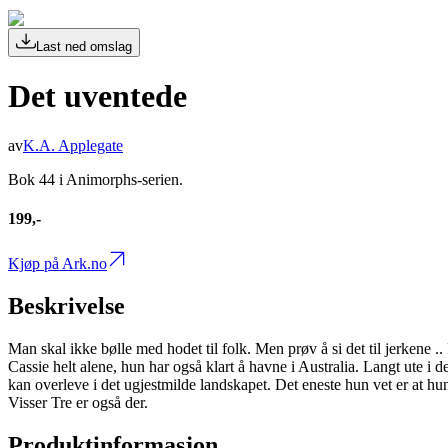
Last ned omslag
Det uventede
av
K.A. Applegate
Bok 44 i Animorphs-serien.
199,-
Kjøp på Ark.no
Beskrivelse
Man skal ikke bølle med hodet til folk. Men prøv å si det til jerkene 
Cassie helt alene, hun har også klart å havne i Australia. Langt ute 
kan overleve i det ugjestmilde landskapet. Det eneste hun vet er at h
Visser Tre er også der.
Produktinformasjon