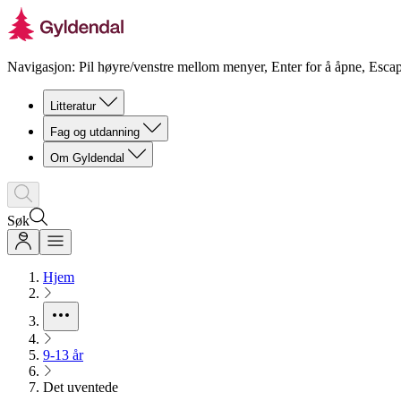
Navigasjon: Pil høyre/venstre mellom menyer, Enter for å åpne, Escap
Litteratur
Fag og utdanning
Om Gyldendal
Søk
Hjem
9-13 år
Det uventede