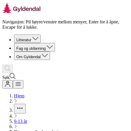
Navigasjon: Pil høyre/venstre mellom menyer, Enter for å åpne,
Escape for å lukke.
Litteratur
Fag og utdanning
Om Gyldendal
Søk
Hjem
9-13 år