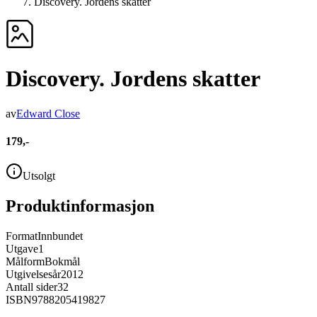
Discovery. Jordens skatter
Discovery. Jordens skatter
av
Edward Close
179,-
Utsolgt
Produktinformasjon
Format
Innbundet
Utgave
1
Målform
Bokmål
Utgivelsesår
2012
Antall sider
32
ISBN
9788205419827