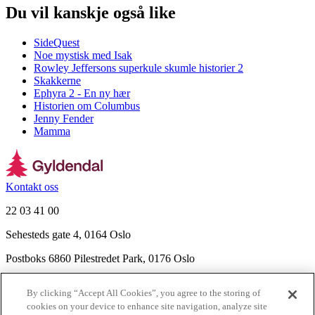
Du vil kanskje også like
SideQuest
Noe mystisk med Isak
Rowley Jeffersons superkule skumle historier 2
Skakkerne
Ephyra 2 - En ny hær
Historien om Columbus
Jenny Fender
Mamma
Kontakt oss
22 03 41 00
Sehesteds gate 4, 0164 Oslo
Postboks 6860 Pilestredet Park, 0176 Oslo
Finn frem
By clicking “Accept All Cookies”, you agree to the storing of
Nyhetsbrev
cookies on your device to enhance site navigation, analyze site