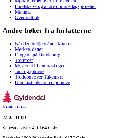
Mørk himmel over Humleveien
Forelskelse og andre dommedagsprofetier
Mamma
Over mitt lik
Andre bøker fra forfatterne
Når den tredje månen kommer
Mørkets datter
Fangene på Daudaborg
Trollfrost
Mysteriet i Fenmyrskogen
Juni og jotnene
Trolldom over Tåkemyra
Den mistenksomme ponnien
Kontakt oss
22 03 41 00
Sehesteds gate 4, 0164 Oslo