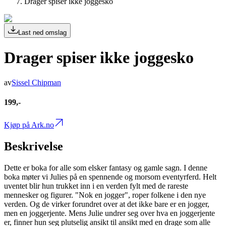
Drager spiser ikke joggesko
Last ned omslag
Drager spiser ikke joggesko
av
Sissel Chipman
199,-
Kjøp på Ark.no
Beskrivelse
Dette er boka for alle som elsker fantasy og gamle sagn. I denne
boka møter vi Julies på en spennende og morsom eventyrferd. Helt
uventet blir hun trukket inn i en verden fylt med de rareste
mennesker og figurer. "Nok en jogger", roper folkene i den nye
verden. Og de virker forundret over at det ikke bare er en jogger,
men en joggerjente. Mens Julie undrer seg over hva en joggerjente
er, finner hun seg plutselig ansikt til ansikt med en drage som alle