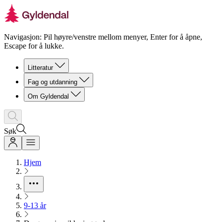
Navigasjon: Pil høyre/venstre mellom menyer, Enter for å åpne,
Escape for å lukke.
Litteratur
Fag og utdanning
Om Gyldendal
Søk
Hjem
9-13 år