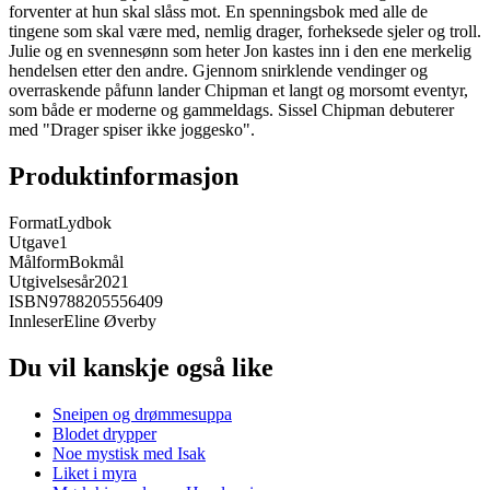
forventer at hun skal slåss mot. En spenningsbok med alle de
tingene som skal være med, nemlig drager, forheksede sjeler og troll.
Julie og en svennesønn som heter Jon kastes inn i den ene merkelig
hendelsen etter den andre. Gjennom snirklende vendinger og
overraskende påfunn lander Chipman et langt og morsomt eventyr,
som både er moderne og gammeldags. Sissel Chipman debuterer
med "Drager spiser ikke joggesko".
Produktinformasjon
Format
Lydbok
Utgave
1
Målform
Bokmål
Utgivelsesår
2021
ISBN
9788205556409
Innleser
Eline Øverby
Du vil kanskje også like
Sneipen og drømmesuppa
Blodet drypper
Noe mystisk med Isak
Liket i myra