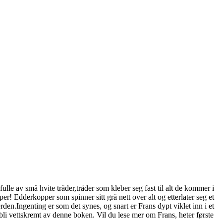
fulle av små hvite tråder,tråder som kleber seg fast til alt de kommer i
! Edderkopper som spinner sitt grå nett over alt og etterlater seg et
den.Ingenting er som det synes, og snart er Frans dypt viklet inn i et
 bli vettskremt av denne boken. Vil du lese mer om Frans, heter første