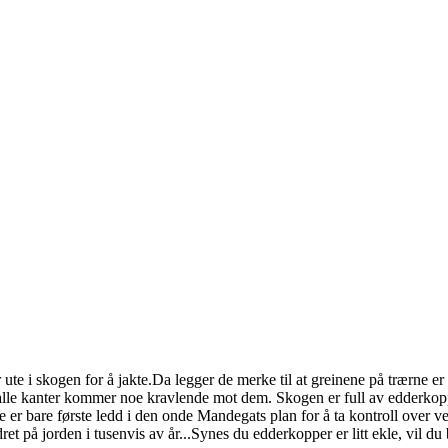
ute i skogen for å jakte.Da legger de merke til at greinene på trærne er 
lle kanter kommer noe kravlende mot dem. Skogen er full av edderkopper
er bare første ledd i den onde Mandegats plan for å ta kontroll over ver
t på jorden i tusenvis av år...Synes du edderkopper er litt ekle, vil du