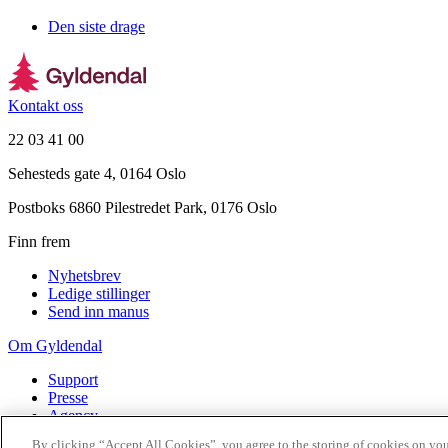
Den siste drage
Kontakt oss
22 03 41 00
Sehesteds gate 4, 0164 Oslo
Postboks 6860 Pilestredet Park, 0176 Oslo
Finn frem
Nyhetsbrev
Ledige stillinger
Send inn manus
Om Gyldendal
Support
Presse
Agency
By clicking “Accept All Cookies”, you agree to the storing of cookies on you