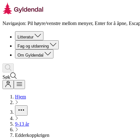
Navigasjon: Pil høyre/venstre mellom menyer, Enter for å åpne, Escap
Litteratur
Fag og utdanning
Om Gyldendal
Søk
Hjem
9-13 år
Edderkoppkrigen