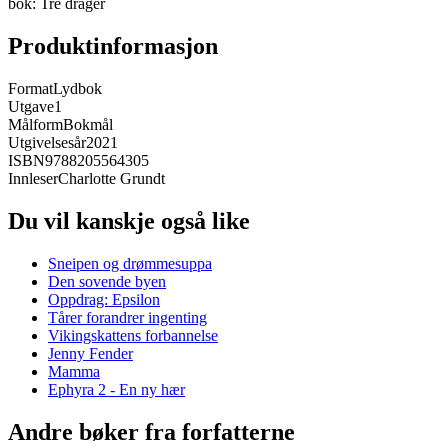
bok: Tre drager
Produktinformasjon
Format
Lydbok
Utgave
1
Målform
Bokmål
Utgivelsesår
2021
ISBN
9788205564305
Innleser
Charlotte Grundt
Du vil kanskje også like
Sneipen og drømmesuppa
Den sovende byen
Oppdrag: Epsilon
Tårer forandrer ingenting
Vikingskattens forbannelse
Jenny Fender
Mamma
Ephyra 2 - En ny hær
Andre bøker fra forfatterne