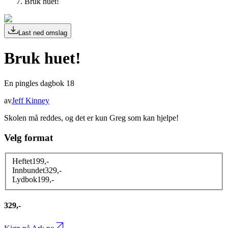
Bruk huet!
Last ned omslag
Bruk huet!
En pingles dagbok 18
av
Jeff Kinney
Skolen må reddes, og det er kun Greg som kan hjelpe!
Velg format
Heftet
199
,-
Innbundet
329
,-
Lydbok
199
,-
329,-