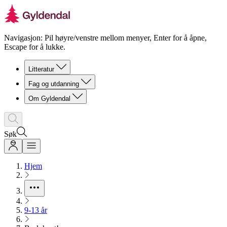
Navigasjon: Pil høyre/venstre mellom menyer, Enter for å åpne,
Escape for å lukke.
Litteratur
Fag og utdanning
Om Gyldendal
Søk
Hjem
9-13 år