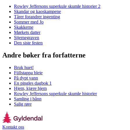
Rowley Jeffersons superkule skumle historier 2
Skandar og kaoskampene
Tårer forandrer ingenting
Sommer med Jo
Skakkerne
Mørkets datter
Stjernegraven
Den siste festen
Andre bøker fra forfatterne
Bruk huet!
Füllstappa bleie
På dypt vann
En pingles dagbok 1
Hjem, kjære hjem
Rowley Jeffersons superkule skumle historier
Samling i bånn
Salig røre
Kontakt oss