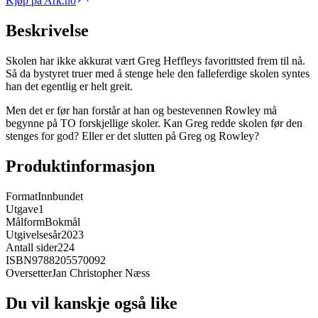
Kjøp på Ark.no
Beskrivelse
Skolen har ikke akkurat vært Greg Heffleys favorittsted frem til nå.
Så da bystyret truer med å stenge hele den falleferdige skolen syntes
han det egentlig er helt greit.
Men det er før han forstår at han og bestevennen Rowley må
begynne på TO forskjellige skoler. Kan Greg redde skolen før den
stenges for god? Eller er det slutten på Greg og Rowley?
Produktinformasjon
Format
Innbundet
Utgave
1
Målform
Bokmål
Utgivelsesår
2023
Antall sider
224
ISBN
9788205570092
Oversetter
Jan Christopher Næss
Du vil kanskje også like