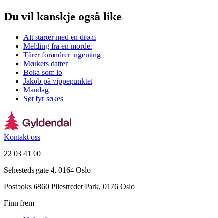
Du vil kanskje også like
Alt starter med en drøm
Melding fra en morder
Tårer forandrer ingenting
Mørkets datter
Boka som lo
Jakob på vippepunktet
Mandag
Søt fyr søkes
Kontakt oss
22 03 41 00
Sehesteds gate 4, 0164 Oslo
Postboks 6860 Pilestredet Park, 0176 Oslo
Finn frem