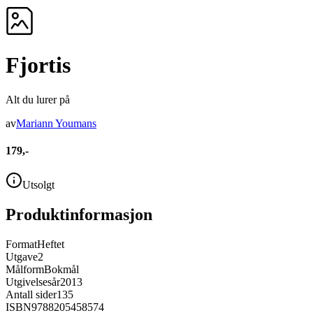
Fjortis
Alt du lurer på
av
Mariann Youmans
179,-
Utsolgt
Produktinformasjon
Format
Heftet
Utgave
2
Målform
Bokmål
Utgivelsesår
2013
Antall sider
135
ISBN
9788205458574