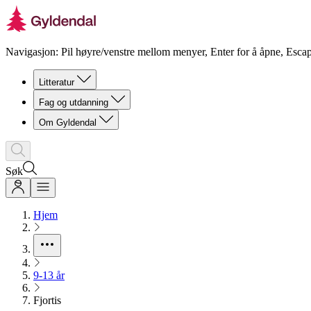
Navigasjon: Pil høyre/venstre mellom menyer, Enter for å åpne, Escap
Litteratur
Fag og utdanning
Om Gyldendal
Søk
Hjem
9-13 år
Fjortis