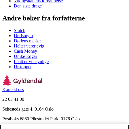
Vikingskattens forbannelse
Den siste drage
Andre bøker fra forfatterne
Snitch
Dødsmyra
Dødens maske
Helter varer evig
Cash Money
Unike Edgar
I natt er vi usynlige
Utstoppet
Kontakt oss
22 03 41 00
Sehesteds gate 4, 0164 Oslo
Postboks 6860 Pilestredet Park, 0176 Oslo
Finn frem