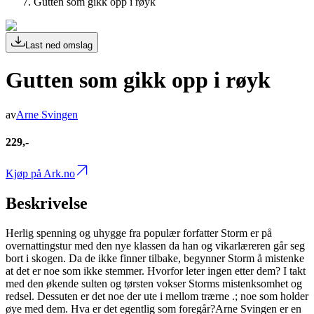
Gutten som gikk opp i røyk
Last ned omslag
Gutten som gikk opp i røyk
av
Arne Svingen
229,-
Kjøp på Ark.no
Beskrivelse
Herlig spenning og uhygge fra populær forfatter Storm er på
overnattingstur med den nye klassen da han og vikarlæreren går seg
bort i skogen. Da de ikke finner tilbake, begynner Storm å mistenke
at det er noe som ikke stemmer. Hvorfor leter ingen etter dem? I takt
med den økende sulten og tørsten vokser Storms mistenksomhet og
redsel. Dessuten er det noe der ute i mellom trærne .; noe som holder
øye med dem. Hva er det egentlig som foregår?Arne Svingen er en