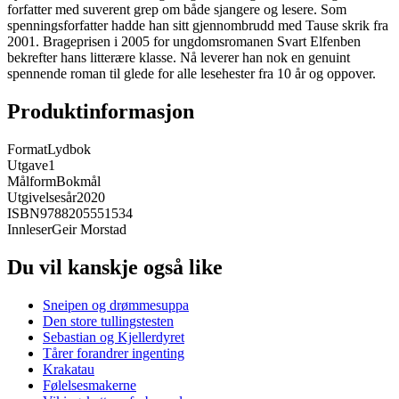
forfatter med suverent grep om både sjangere og lesere. Som
spenningsforfatter hadde han sitt gjennombrudd med Tause skrik fra
2001. Brageprisen i 2005 for ungdomsromanen Svart Elfenben
bekrefter hans litterære klasse. Nå leverer han nok en genuint
spennende roman til glede for alle lesehester fra 10 år og oppover.
Produktinformasjon
Format
Lydbok
Utgave
1
Målform
Bokmål
Utgivelsesår
2020
ISBN
9788205551534
Innleser
Geir Morstad
Du vil kanskje også like
Sneipen og drømmesuppa
Den store tullingstesten
Sebastian og Kjellerdyret
Tårer forandrer ingenting
Krakatau
Følelsesmakerne