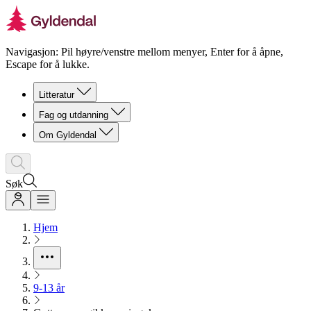
Navigasjon: Pil høyre/venstre mellom menyer, Enter for å åpne,
Escape for å lukke.
Litteratur
Fag og utdanning
Om Gyldendal
Søk
Hjem
9-13 år