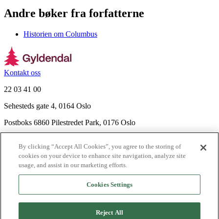
Andre bøker fra forfatterne
Historien om Columbus
Kontakt oss
22 03 41 00
Sehesteds gate 4, 0164 Oslo
Postboks 6860 Pilestredet Park, 0176 Oslo
Finn frem
By clicking “Accept All Cookies”, you agree to the storing of
Nyhetsbrev
cookies on your device to enhance site navigation, analyze site
Ledige stillinger
usage, and assist in our marketing efforts.
Send inn manus
Cookies Settings
Om Gyldendal
Support
Reject All
Presse