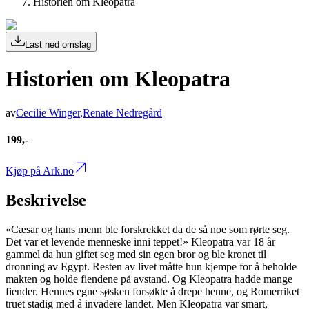
Historien om Kleopatra
Last ned omslag
Historien om Kleopatra
av
Cecilie Winger
,
Renate Nedregård
199,-
Kjøp på Ark.no
Beskrivelse
«Cæsar og hans menn ble forskrekket da de så noe som rørte seg.
Det var et levende menneske inni teppet!» Kleopatra var 18 år
gammel da hun giftet seg med sin egen bror og ble kronet til
dronning av Egypt. Resten av livet måtte hun kjempe for å beholde
makten og holde fiendene på avstand. Og Kleopatra hadde mange
fiender. Hennes egne søsken forsøkte å drepe henne, og Romerriket
truet stadig med å invadere landet. Men Kleopatra var smart,