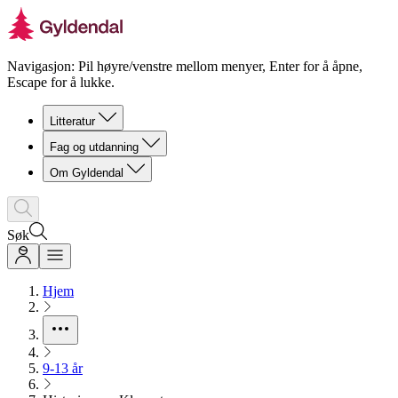
Navigasjon: Pil høyre/venstre mellom menyer, Enter for å åpne,
Escape for å lukke.
Litteratur
Fag og utdanning
Om Gyldendal
Søk
Hjem
9-13 år