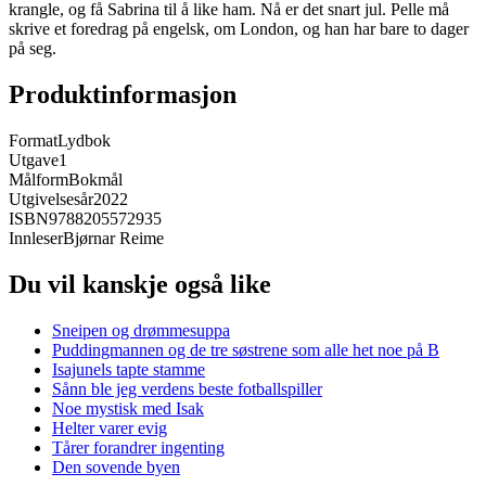
krangle, og få Sabrina til å like ham. Nå er det snart jul. Pelle må
skrive et foredrag på engelsk, om London, og han har bare to dager
på seg.
Produktinformasjon
Format
Lydbok
Utgave
1
Målform
Bokmål
Utgivelsesår
2022
ISBN
9788205572935
Innleser
Bjørnar Reime
Du vil kanskje også like
Sneipen og drømmesuppa
Puddingmannen og de tre søstrene som alle het noe på B
Isajunels tapte stamme
Sånn ble jeg verdens beste fotballspiller
Noe mystisk med Isak
Helter varer evig
Tårer forandrer ingenting
Den sovende byen