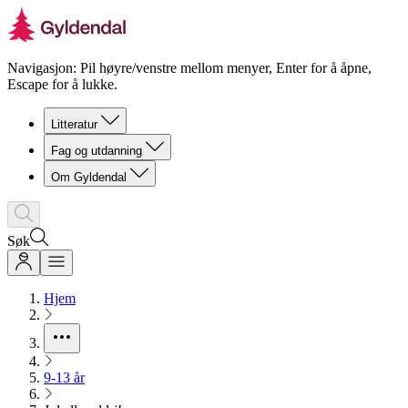
Navigasjon: Pil høyre/venstre mellom menyer, Enter for å åpne,
Escape for å lukke.
Litteratur
Fag og utdanning
Om Gyldendal
Søk
Hjem
9-13 år