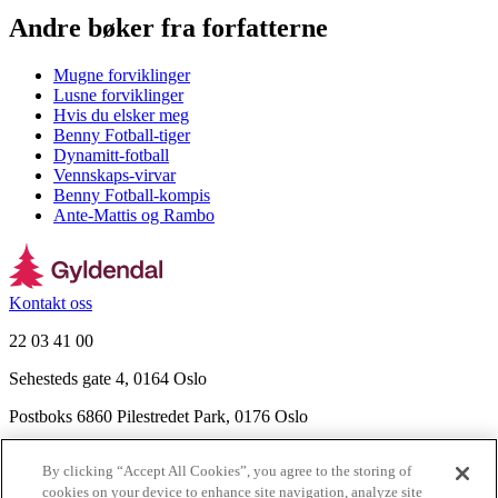
Andre bøker fra forfatterne
Mugne forviklinger
Lusne forviklinger
Hvis du elsker meg
Benny Fotball-tiger
Dynamitt-fotball
Vennskaps-virvar
Benny Fotball-kompis
Ante-Mattis og Rambo
Kontakt oss
22 03 41 00
Sehesteds gate 4, 0164 Oslo
Postboks 6860 Pilestredet Park, 0176 Oslo
Finn frem
By clicking “Accept All Cookies”, you agree to the storing of
Nyhetsbrev
cookies on your device to enhance site navigation, analyze site