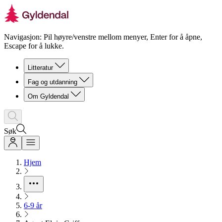
Navigasjon: Pil høyre/venstre mellom menyer, Enter for å åpne,
Escape for å lukke.
Litteratur
Fag og utdanning
Om Gyldendal
Søk
Hjem
6-9 år