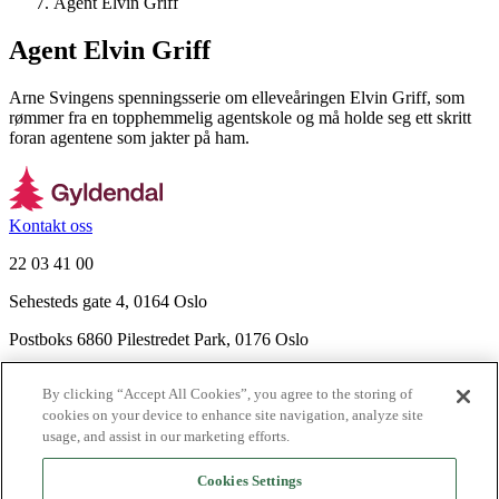
Agent Elvin Griff
Agent Elvin Griff
Arne Svingens spenningsserie om elleveåringen Elvin Griff, som
rømmer fra en topphemmelig agentskole og må holde seg ett skritt
foran agentene som jakter på ham.
Kontakt oss
22 03 41 00
Sehesteds gate 4, 0164 Oslo
Postboks 6860 Pilestredet Park, 0176 Oslo
Finn frem
By clicking “Accept All Cookies”, you agree to the storing of
Nyhetsbrev
cookies on your device to enhance site navigation, analyze site
Ledige stillinger
usage, and assist in our marketing efforts.
Send inn manus
Cookies Settings
Om Gyldendal