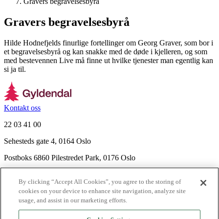
Gravers begravelsesbyrå
Gravers begravelsesbyrå
Hilde Hodnefjelds finurlige fortellinger om Georg Graver, som bor i
et begravelsesbyrå og kan snakke med de døde i kjelleren, og som
med bestevennen Live må finne ut hvilke tjenester man egentlig kan
si ja til.
Kontakt oss
22 03 41 00
Sehesteds gate 4, 0164 Oslo
Postboks 6860 Pilestredet Park, 0176 Oslo
Finn frem
By clicking “Accept All Cookies”, you agree to the storing of
Nyhetsbrev
cookies on your device to enhance site navigation, analyze site
Ledige stillinger
usage, and assist in our marketing efforts.
Send inn manus