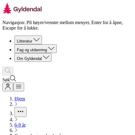
Navigasjon: Pil høyre/venstre mellom menyer, Enter for å åpne,
Escape for å lukke.
Litteratur
Fag og utdanning
Om Gyldendal
Søk
Hjem
6-9 år