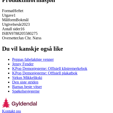
Produktinformasjon
Format
Heftet
Utgave
1
Målform
Bokmål
Utgivelsesår
2023
Antall sider
16
ISBN
9788205580275
Oversetter
Jan Chr. Næss
Du vil kanskje også like
Peppas fabelaktige venner
Jenny Fender
KPop Demonjegerne: Offisiell klistremerkebok
KPop Demonjegerne: Offisiell plakatbok
Sirkus Mikkelikski
Den siste striden
Barnas beste vitser
Spøkelsesjegerne
Kontakt oss