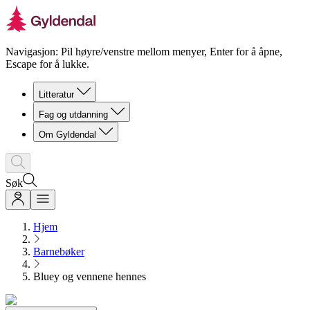
Navigasjon: Pil høyre/venstre mellom menyer, Enter for å åpne,
Escape for å lukke.
Litteratur
Fag og utdanning
Om Gyldendal
Søk
Hjem
Barnebøker
Bluey og vennene hennes