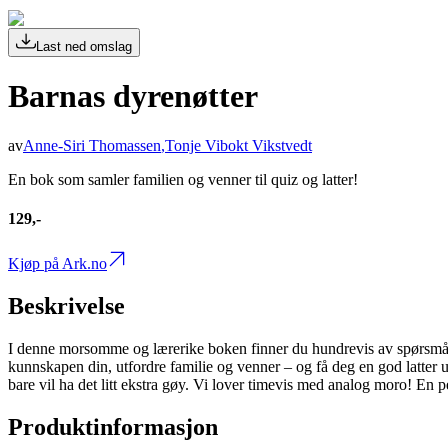
Last ned omslag
Barnas dyrenøtter
av
Anne-Siri Thomassen
,
Tonje Vibokt Vikstvedt
En bok som samler familien og venner til quiz og latter!
129,-
Kjøp på Ark.no
Beskrivelse
I denne morsomme og lærerike boken finner du hundrevis av spørsmål, v
kunnskapen din, utfordre familie og venner – og få deg en god latter und
bare vil ha det litt ekstra gøy. Vi lover timevis med analog moro! En per
Produktinformasjon