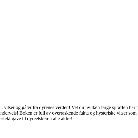
itser og gåter fra dyrenes verden! Vet du hvilken farge sjiraffen har 
erveis! Boken er full av overraskende fakta og hysteriske vitser som pass
fekt gave til dyreelskere i alle aldre!