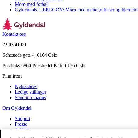
Moro med fotball
Gyldendals LÆREGØY: Moro med mattegrubliser og hjernetr
Kontakt oss
22 03 41 00
Sehesteds gate 4, 0164 Oslo
Postboks 6860 Pilestredet Park, 0176 Oslo
Finn frem
Nyhetsbrev
Ledige stillinger
Send inn manus
Om Gyldendal
Support
Presse
Agency