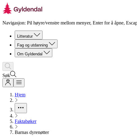
Navigasjon: Pil høyre/venstre mellom menyer, Enter for å åpne, Escap
Litteratur
Fag og utdanning
Om Gyldendal
Søk
Hjem
Faktabøker
Barnas dyrenøtter