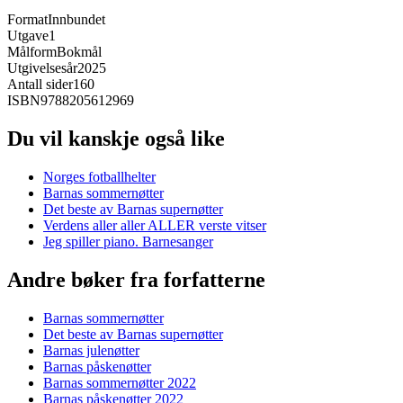
Format
Innbundet
Utgave
1
Målform
Bokmål
Utgivelsesår
2025
Antall sider
160
ISBN
9788205612969
Du vil kanskje også like
Norges fotballhelter
Barnas sommernøtter
Det beste av Barnas supernøtter
Verdens aller aller ALLER verste vitser
Jeg spiller piano. Barnesanger
Andre bøker fra forfatterne
Barnas sommernøtter
Det beste av Barnas supernøtter
Barnas julenøtter
Barnas påskenøtter
Barnas sommernøtter 2022
Barnas påskenøtter 2022