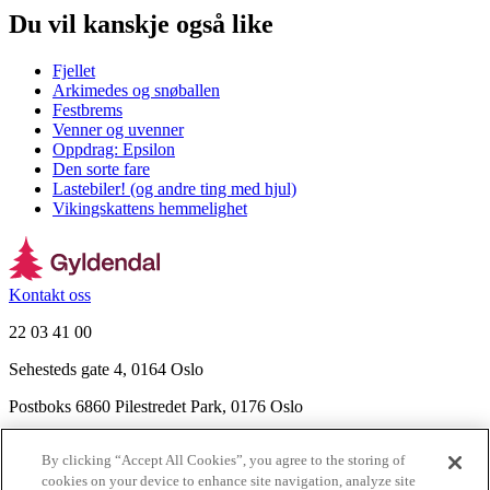
Du vil kanskje også like
Fjellet
Arkimedes og snøballen
Festbrems
Venner og uvenner
Oppdrag: Epsilon
Den sorte fare
Lastebiler! (og andre ting med hjul)
Vikingskattens hemmelighet
Kontakt oss
22 03 41 00
Sehesteds gate 4, 0164 Oslo
Postboks 6860 Pilestredet Park, 0176 Oslo
Finn frem
By clicking “Accept All Cookies”, you agree to the storing of
Nyhetsbrev
cookies on your device to enhance site navigation, analyze site