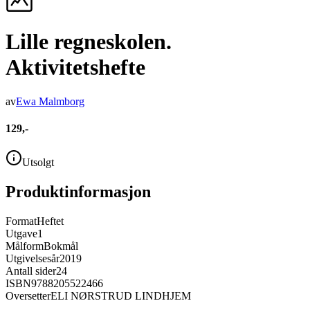
Lille regneskolen.
Aktivitetshefte
av
Ewa Malmborg
129,-
Utsolgt
Produktinformasjon
Format
Heftet
Utgave
1
Målform
Bokmål
Utgivelsesår
2019
Antall sider
24
ISBN
9788205522466
Oversetter
ELI NØRSTRUD LINDHJEM