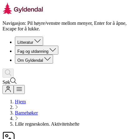
Navigasjon: Pil høyre/venstre mellom menyer, Enter for å åpne,
Escape for å lukke.
Litteratur
Fag og utdanning
Om Gyldendal
Søk
Hjem
Barnebøker
Lille regneskolen. Aktivitetshefte