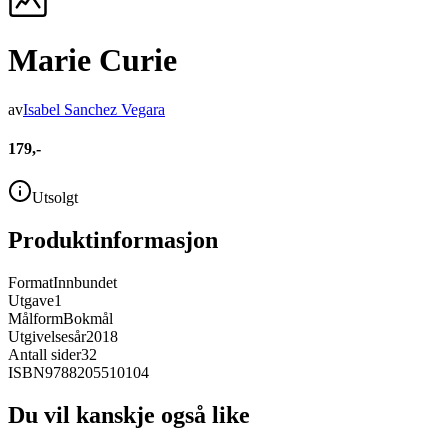
Marie Curie
av
Isabel Sanchez Vegara
179,-
Utsolgt
Produktinformasjon
Format
Innbundet
Utgave
1
Målform
Bokmål
Utgivelsesår
2018
Antall sider
32
ISBN
9788205510104
Du vil kanskje også like