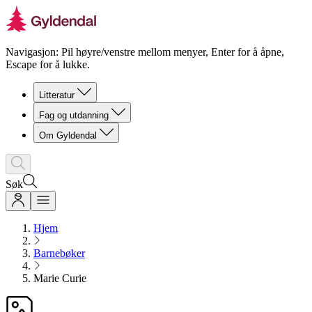
Navigasjon: Pil høyre/venstre mellom menyer, Enter for å åpne,
Escape for å lukke.
Litteratur
Fag og utdanning
Om Gyldendal
Søk
Hjem
Barnebøker
Marie Curie