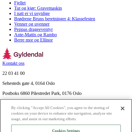
Fjellet
Tut og kjør: Gravemaskin
I natt er vi usynlige
Brødrene Bruns beretninger 4: Klassefesten
Venner og uvenner
Peppas drageeventyr
Ante-Mattis og Rambo
Berre mor og Ellinor
Kontakt oss
22 03 41 00
Sehesteds gate 4, 0164 Oslo
Postboks 6860 Pilestredet Park, 0176 Oslo
Finn frem
By clicking “Accept All Cookies”, you agree to the storing of
Nyhetsbrev
cookies on your device to enhance site navigation, analyze site
Ledige stillinger
usage, and assist in our marketing efforts.
Send inn manus
Cookies Settings