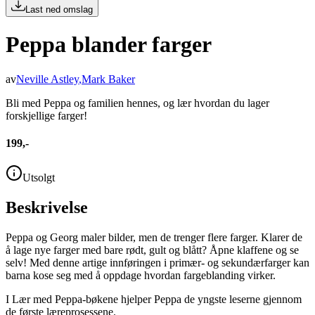
Last ned omslag
Peppa blander farger
av
Neville Astley
,
Mark Baker
Bli med Peppa og familien hennes, og lær hvordan du lager
forskjellige farger!
199,-
Utsolgt
Beskrivelse
Peppa og Georg maler bilder, men de trenger flere farger. Klarer de
å lage nye farger med bare rødt, gult og blått? Åpne klaffene og se
selv! Med denne artige innføringen i primær- og sekundærfarger kan
barna kose seg med å oppdage hvordan fargeblanding virker.
I Lær med Peppa-bøkene hjelper Peppa de yngste leserne gjennom
de første læreprosessene.