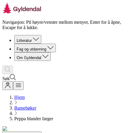
Navigasjon: Pil høyre/venstre mellom menyer, Enter for å åpne,
Escape for å lukke.
Litteratur
Fag og utdanning
Om Gyldendal
Søk
Hjem
Barnebøker
Peppa blander farger