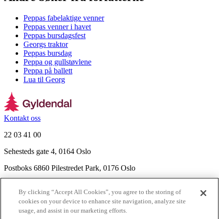
Peppas fabelaktige venner
Peppas venner i havet
Peppas bursdagsfest
Georgs traktor
Peppas bursdag
Peppa og gullstøvlene
Peppa på ballett
Lua til Georg
Kontakt oss
22 03 41 00
Sehesteds gate 4, 0164 Oslo
Postboks 6860 Pilestredet Park, 0176 Oslo
Finn frem
By clicking “Accept All Cookies”, you agree to the storing of
Nyhetsbrev
cookies on your device to enhance site navigation, analyze site
Ledige stillinger
usage, and assist in our marketing efforts.
Send inn manus