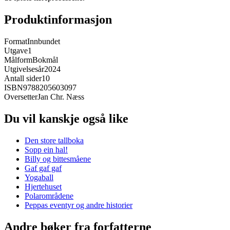
Produktinformasjon
Format
Innbundet
Utgave
1
Målform
Bokmål
Utgivelsesår
2024
Antall sider
10
ISBN
9788205603097
Oversetter
Jan Chr. Næss
Du vil kanskje også like
Den store tallboka
Sopp ein hal!
Billy og bittesmåene
Gaf gaf gaf
Yogaball
Hjertehuset
Polarområdene
Peppas eventyr og andre historier
Andre bøker fra forfatterne