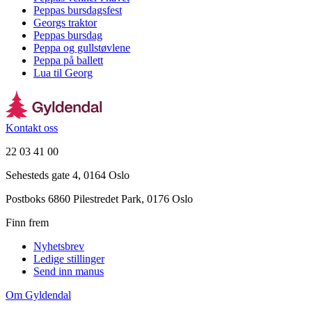
Peppas bursdagsfest
Georgs traktor
Peppas bursdag
Peppa og gullstøvlene
Peppa på ballett
Lua til Georg
Kontakt oss
22 03 41 00
Sehesteds gate 4, 0164 Oslo
Postboks 6860 Pilestredet Park, 0176 Oslo
Finn frem
Nyhetsbrev
Ledige stillinger
Send inn manus
Om Gyldendal