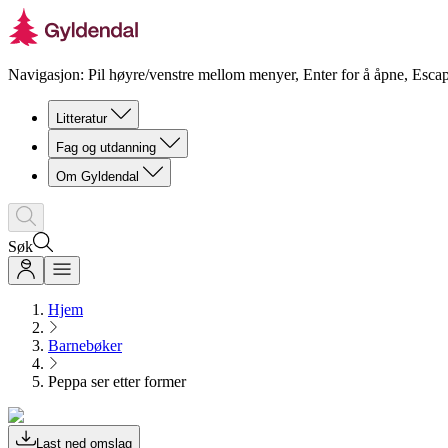
Navigasjon: Pil høyre/venstre mellom menyer, Enter for å åpne, Escap
Litteratur
Fag og utdanning
Om Gyldendal
Søk
Hjem
Barnebøker
Peppa ser etter former
Last ned omslag