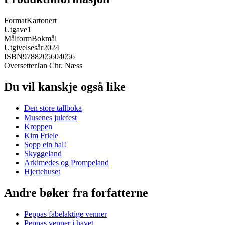
Format
Kartonert
Utgave
1
Målform
Bokmål
Utgivelsesår
2024
ISBN
9788205604056
Oversetter
Jan Chr. Næss
Du vil kanskje også like
Den store tallboka
Musenes julefest
Kroppen
Kim Friele
Sopp ein hal!
Skyggeland
Arkimedes og Prompeland
Hjertehuset
Andre bøker fra forfatterne
Peppas fabelaktige venner
Peppas venner i havet