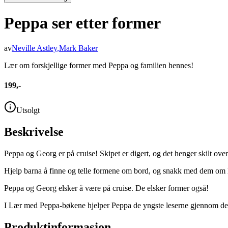
Peppa ser etter former
av
Neville Astley
,
Mark Baker
Lær om forskjellige former med Peppa og familien hennes!
199,-
Utsolgt
Beskrivelse
Peppa og Georg er på cruise! Skipet er digert, og det henger skilt overal
Hjelp barna å finne og telle formene om bord, og snakk med dem om h
Peppa og Georg elsker å være på cruise. De elsker former også!
I Lær med Peppa-bøkene hjelper Peppa de yngste leserne gjennom de 
Produktinformasjon