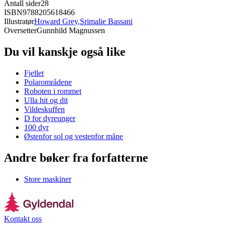
Antall sider
28
ISBN
9788205618466
Illustratør
Howard Grey
,
Srimalie Bassani
Oversetter
Gunnhild Magnussen
Du vil kanskje også like
Fjellet
Polarområdene
Roboten i rommet
Ulla hit og dit
Vildeskuffen
D for dyreunger
100 dyr
Østenfor sol og vestenfor måne
Andre bøker fra forfatterne
Store maskiner
Kontakt oss