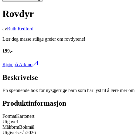
Rovdyr
av
Ruth Redford
Lær deg masse stilige greier om rovdyrene!
199,-
Kjøp på Ark.no
Beskrivelse
En spennende bok for nysgjerrige barn som har lyst til å lære mer om r
Produktinformasjon
Format
Kartonert
Utgave
1
Målform
Bokmål
Utgivelsesår
2026