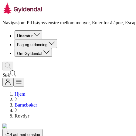
Navigasjon: Pil høyre/venstre mellom menyer, Enter for å åpne, Escap
Litteratur
Fag og utdanning
Om Gyldendal
Søk
Hjem
Barnebøker
Rovdyr
Last ned omslag