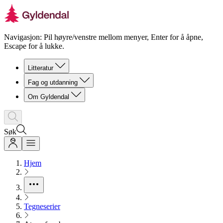
Navigasjon: Pil høyre/venstre mellom menyer, Enter for å åpne,
Escape for å lukke.
Litteratur
Fag og utdanning
Om Gyldendal
Søk
Hjem
Tegneserier