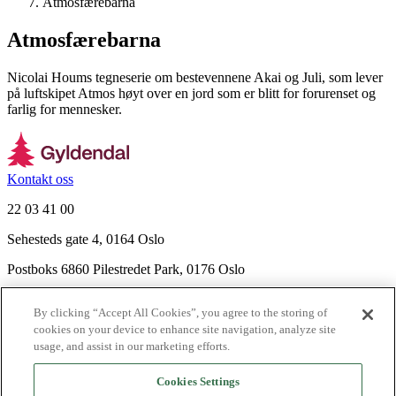
Atmosfærebarna
Atmosfærebarna
Nicolai Houms tegneserie om bestevennene Akai og Juli, som lever
på luftskipet Atmos høyt over en jord som er blitt for forurenset og
farlig for mennesker.
Kontakt oss
22 03 41 00
Sehesteds gate 4, 0164 Oslo
Postboks 6860 Pilestredet Park, 0176 Oslo
Finn frem
By clicking “Accept All Cookies”, you agree to the storing of
Nyhetsbrev
cookies on your device to enhance site navigation, analyze site
Ledige stillinger
usage, and assist in our marketing efforts.
Send inn manus
Cookies Settings
Om Gyldendal