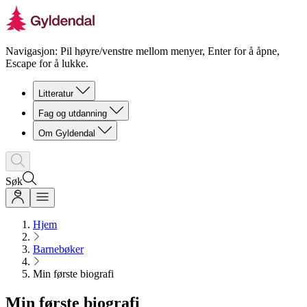
Navigasjon: Pil høyre/venstre mellom menyer, Enter for å åpne,
Escape for å lukke.
Litteratur
Fag og utdanning
Om Gyldendal
Søk
Hjem
Barnebøker
Min første biografi
Min første biografi