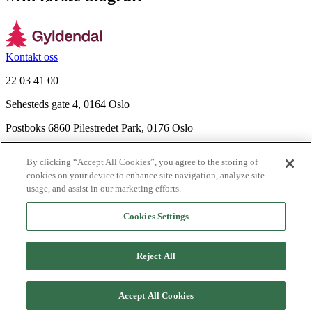
Kontakt oss
22 03 41 00
Sehesteds gate 4, 0164 Oslo
Postboks 6860 Pilestredet Park, 0176 Oslo
Finn frem
By clicking “Accept All Cookies”, you agree to the storing of
Nyhetsbrev
cookies on your device to enhance site navigation, analyze site
Ledige stillinger
usage, and assist in our marketing efforts.
Send inn manus
Cookies Settings
Om Gyldendal
Support
Reject All
Presse
Agency
©
2026
Gyldendal
Accept All Cookies
Personvernerklæringer
Informasjonskapsler