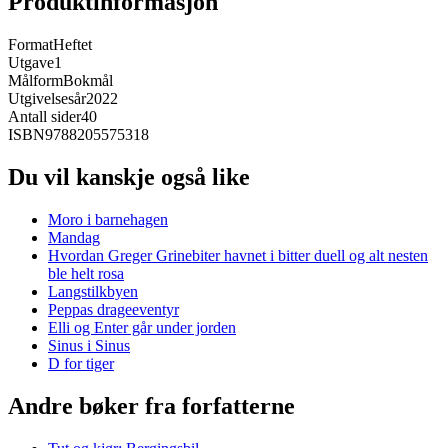
Produktinformasjon
Format
Heftet
Utgave
1
Målform
Bokmål
Utgivelsesår
2022
Antall sider
40
ISBN
9788205575318
Du vil kanskje også like
Moro i barnehagen
Mandag
Hvordan Greger Grinebiter havnet i bitter duell og alt nesten
ble helt rosa
Langstilkbyen
Peppas drageeventyr
Elli og Enter går under jorden
Sinus i Sinus
D for tiger
Andre bøker fra forfatterne