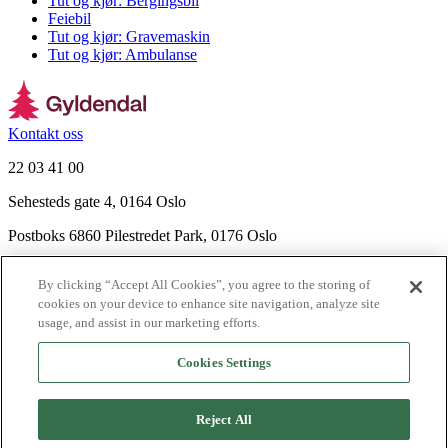
Tut og kjør: Bergingsbil
Feiebil
Tut og kjør: Gravemaskin
Tut og kjør: Ambulanse
Kontakt oss
22 03 41 00
Sehesteds gate 4, 0164 Oslo
Postboks 6860 Pilestredet Park, 0176 Oslo
Finn frem
By clicking “Accept All Cookies”, you agree to the storing of
Nyhetsbrev
cookies on your device to enhance site navigation, analyze site
Ledige stillinger
usage, and assist in our marketing efforts.
Send inn manus
Cookies Settings
Om Gyldendal
Support
Reject All
Presse
Agency