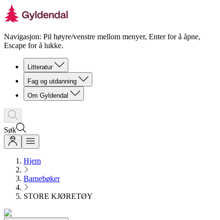
Navigasjon: Pil høyre/venstre mellom menyer, Enter for å åpne,
Escape for å lukke.
Litteratur
Fag og utdanning
Om Gyldendal
Søk
Hjem
Barnebøker
STORE KJØRETØY