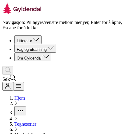
Navigasjon: Pil høyre/venstre mellom menyer, Enter for å åpne,
Escape for å lukke.
Litteratur
Fag og utdanning
Om Gyldendal
Søk
Hjem
Tegneserier