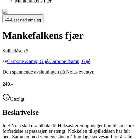
Mankefalkens fjær
Last ned omslag
Mankefalkens fjær
Spilledåsen 5
av
Carbone &amp; Gijé
,
Carbone &amp; Gijé
Den spennende avslutningen på Nolas eventyr.
249,-
Utsolgt
Beskrivelse
Idet Nola skal dra tilbake til Heksasfæren oppdager hun til sin store
forferdelse at passasjen er stengt! Nøkkelen til spilledåsen har falt
ned. Sammen med vennene sine må hun lage svevesand for å sette