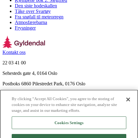
Kjempene bok 2: Siegfried
Den siste hodeskallen
Tåke over Svartøy
Fra snøfall til meteorregn
Atmosfærebarna
Frysninger
Kontakt oss
22 03 41 00
Sehesteds gate 4, 0164 Oslo
Postboks 6860 Pilestredet Park, 0176 Oslo
Finn frem
By clicking “Accept All Cookies”, you agree to the storing of
Nyhetsbrev
cookies on your device to enhance site navigation, analyze site
Ledige stillinger
usage, and assist in our marketing efforts.
Send inn manus
Cookies Settings
Om Gyldendal
Support