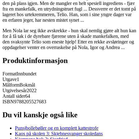
den på plass igjen. Men de mangler en helt spesiell ingrediens - fjær
fra en mankefalk, en utrydningstruet fugl ... Dessverre er det tomt på
lageret hos urtekremmeren, Telio. Han, som i sine yngre dager var
en erfaren jeger, har nesten mistet synet ...
Men Nola lar seg ikke avskrekke - hun skal nemlig gjøre alt hun kan
for å få tak i de dyrebare fjærene uten å skade mankefalken, med
den svaksynte Telio som eneste hjelp! Etter en rekke avsløringer og
oppdagelser venter en overraskelse på Nola, Igor og Andrea ...
Produktinformasjon
Format
Innbundet
Utgave
1
Målform
Bokmål
Utgivelsesår
2022
Antall sider
64
ISBN
9788205527683
Du vil kanskje også like
Punsjbollebøller og en komplett kattestrofe
Kaos på skolen 3: Skjebnesvanger skoledans