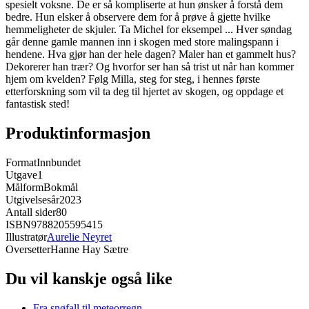
spesielt voksne. De er så kompliserte at hun ønsker å forstå dem
bedre. Hun elsker å observere dem for å prøve å gjette hvilke
hemmeligheter de skjuler. Ta Michel for eksempel ... Hver søndag
går denne gamle mannen inn i skogen med store malingspann i
hendene. Hva gjør han der hele dagen? Maler han et gammelt hus?
Dekorerer han trær? Og hvorfor ser han så trist ut når han kommer
hjem om kvelden? Følg Milla, steg for steg, i hennes første
etterforskning som vil ta deg til hjertet av skogen, og oppdage et
fantastisk sted!
Produktinformasjon
Format
Innbundet
Utgave
1
Målform
Bokmål
Utgivelsesår
2023
Antall sider
80
ISBN
9788205595415
Illustratør
Aurelie Neyret
Oversetter
Hanne Hay Sætre
Du vil kanskje også like
Fra snøfall til meteorregn