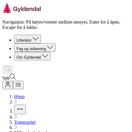
Navigasjon: Pil høyre/venstre mellom menyer, Enter for å åpne,
Escape for å lukke.
Litteratur
Fag og utdanning
Om Gyldendal
Søk
Hjem
Tegneserier