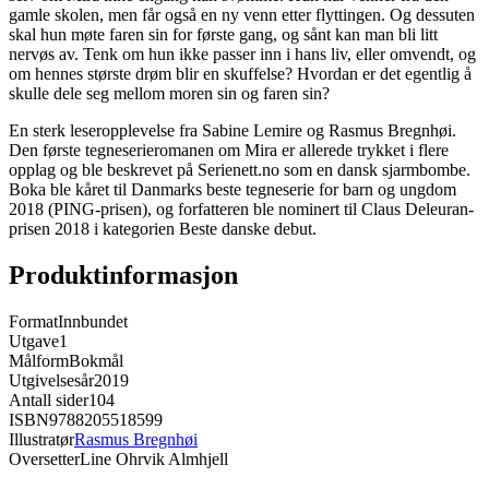
gamle skolen, men får også en ny venn etter flyttingen. Og dessuten
skal hun møte faren sin for første gang, og sånt kan man bli litt
nervøs av. Tenk om hun ikke passer inn i hans liv, eller omvendt, og
om hennes største drøm blir en skuffelse? Hvordan er det egentlig å
skulle dele seg mellom moren sin og faren sin?
En sterk leseropplevelse fra Sabine Lemire og Rasmus Bregnhøi.
Den første tegneserieromanen om Mira er allerede trykket i flere
opplag og ble beskrevet på Serienett.no som en dansk sjarmbombe.
Boka ble kåret til Danmarks beste tegneserie for barn og ungdom
2018 (PING-prisen), og forfatteren ble nominert til Claus Deleuran-
prisen 2018 i kategorien Beste danske debut.
Produktinformasjon
Format
Innbundet
Utgave
1
Målform
Bokmål
Utgivelsesår
2019
Antall sider
104
ISBN
9788205518599
Illustratør
Rasmus Bregnhøi
Oversetter
Line Ohrvik Almhjell