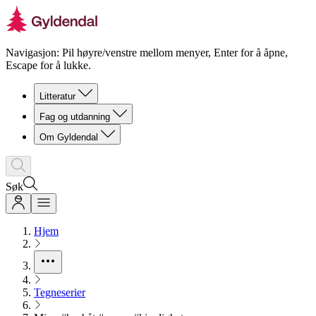
Navigasjon: Pil høyre/venstre mellom menyer, Enter for å åpne,
Escape for å lukke.
Litteratur
Fag og utdanning
Om Gyldendal
Søk
Hjem
Tegneserier