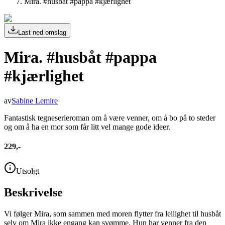
Mira. #husbåt #pappa #kjærlighet
Last ned omslag
Mira. #husbåt #pappa
#kjærlighet
av
Sabine Lemire
Fantastisk tegneserieroman om å være venner, om å bo på to steder
og om å ha en mor som får litt vel mange gode ideer.
229,-
Utsolgt
Beskrivelse
Vi følger Mira, som sammen med moren flytter fra leilighet til husbåt
selv om Mira ikke engang kan svømme. Hun har venner fra den