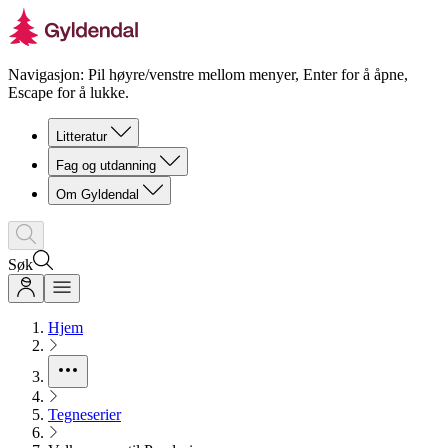
Navigasjon: Pil høyre/venstre mellom menyer, Enter for å åpne,
Escape for å lukke.
Litteratur
Fag og utdanning
Om Gyldendal
Søk
Hjem
Tegneserier