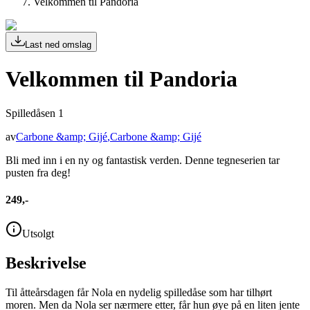
Velkommen til Pandoria
Last ned omslag
Velkommen til Pandoria
Spilledåsen 1
av
Carbone &amp; Gijé
,
Carbone &amp; Gijé
Bli med inn i en ny og fantastisk verden. Denne tegneserien tar
pusten fra deg!
249,-
Utsolgt
Beskrivelse
Til åtteårsdagen får Nola en nydelig spilledåse som har tilhørt
moren. Men da Nola ser nærmere etter, får hun øye på en liten jente