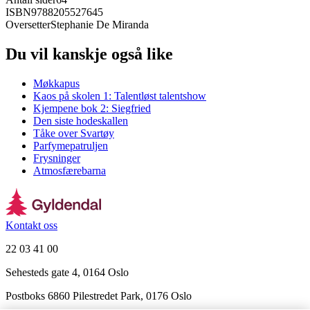
ISBN
9788205527645
Oversetter
Stephanie De Miranda
Du vil kanskje også like
Møkkapus
Kaos på skolen 1: Talentløst talentshow
Kjempene bok 2: Siegfried
Den siste hodeskallen
Tåke over Svartøy
Parfymepatruljen
Frysninger
Atmosfærebarna
Kontakt oss
22 03 41 00
Sehesteds gate 4, 0164 Oslo
Postboks 6860 Pilestredet Park, 0176 Oslo