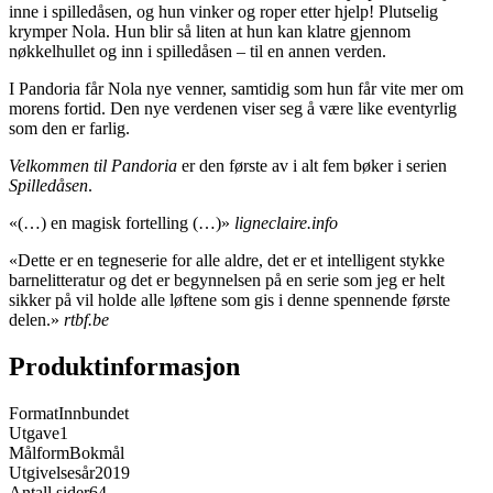
inne i spilledåsen, og hun vinker og roper etter hjelp! Plutselig
krymper Nola. Hun blir så liten at hun kan klatre gjennom
nøkkelhullet og inn i spilledåsen – til en annen verden.
I Pandoria får Nola nye venner, samtidig som hun får vite mer om
morens fortid. Den nye verdenen viser seg å være like eventyrlig
som den er farlig.
Velkommen til Pandoria
er den første av i alt fem bøker i serien
Spilledåsen
.
«(…) en magisk fortelling (…)»
ligneclaire.info
«Dette er en tegneserie for alle aldre, det er et intelligent stykke
barnelitteratur og det er begynnelsen på en serie som jeg er helt
sikker på vil holde alle løftene som gis i denne spennende første
delen.»
rtbf.be
Produktinformasjon
Format
Innbundet
Utgave
1
Målform
Bokmål
Utgivelsesår
2019
Antall sider
64