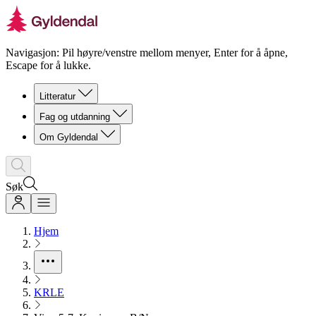
Navigasjon: Pil høyre/venstre mellom menyer, Enter for å åpne,
Escape for å lukke.
Litteratur
Fag og utdanning
Om Gyldendal
Søk
Hjem
KRLE