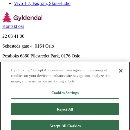
Vivo 1-7, Fagrom, Skolestudio
Kontakt oss
22 03 41 00
Sehesteds gate 4, 0164 Oslo
Postboks 6860 Pilestredet Park, 0176 Oslo
Finn frem
By clicking “Accept All Cookies”, you agree to the storing of
Nyhetsbrev
cookies on your device to enhance site navigation, analyze site
Ledige stillinger
usage, and assist in our marketing efforts.
Send inn manus
Cookies Settings
Om Gyldendal
Support
Reject All
Presse
Agency
©
2026
Gyldendal
Accept All Cookies