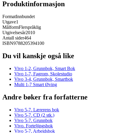
Produktinformasjon
Format
Innbundet
Utgave
1
Målform
Flerspråklig
Utgivelsesår
2010
Antall sider
464
ISBN
9788205394100
Du vil kanskje også like
Vivo 1-2, Grunnbok, Smart Bok
Vivo 1-7, Fagrom, Skolestudio
Vivo 3-4, Grunnbok, Smartbok
Multi 1-7 Smart Øving
Andre bøker fra forfatterne
Vivo 5-7. Lærerens bok
Vivo 5-7. CD (2 stk.)
Vivo 5-7. Grunnbok
Vivo. Forteljingsbok
Vivo 5-7, Arbeidsbok