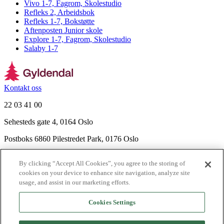
Vivo 1-7, Fagrom, Skolestudio
Refleks 2, Arbeidsbok
Refleks 1-7, Bokstøtte
Aftenposten Junior skole
Explore 1-7, Fagrom, Skolestudio
Salaby 1-7
Kontakt oss
22 03 41 00
Sehesteds gate 4, 0164 Oslo
Postboks 6860 Pilestredet Park, 0176 Oslo
Finn frem
By clicking “Accept All Cookies”, you agree to the storing of
Nyhetsbrev
cookies on your device to enhance site navigation, analyze site
Ledige stillinger
usage, and assist in our marketing efforts.
Send inn manus
Cookies Settings
Om Gyldendal