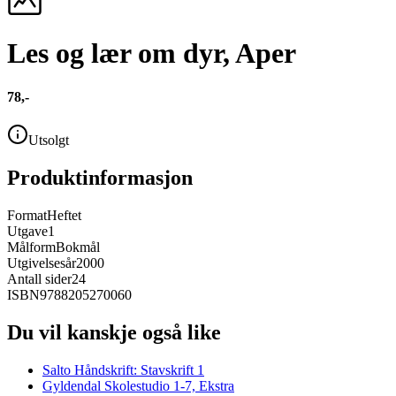
Les og lær om dyr, Aper
78,-
Utsolgt
Produktinformasjon
Format
Heftet
Utgave
1
Målform
Bokmål
Utgivelsesår
2000
Antall sider
24
ISBN
9788205270060
Du vil kanskje også like
Salto Håndskrift: Stavskrift 1
Gyldendal Skolestudio 1-7, Ekstra