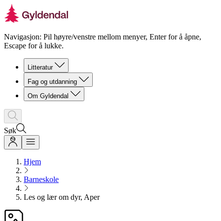
Navigasjon: Pil høyre/venstre mellom menyer, Enter for å åpne,
Escape for å lukke.
Litteratur
Fag og utdanning
Om Gyldendal
Søk
Hjem
Barneskole
Les og lær om dyr, Aper