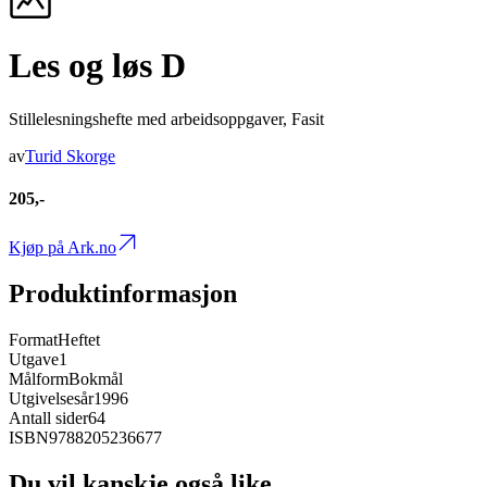
Les og løs D
Stillelesningshefte med arbeidsoppgaver, Fasit
av
Turid Skorge
205,-
Kjøp på Ark.no
Produktinformasjon
Format
Heftet
Utgave
1
Målform
Bokmål
Utgivelsesår
1996
Antall sider
64
ISBN
9788205236677
Du vil kanskje også like