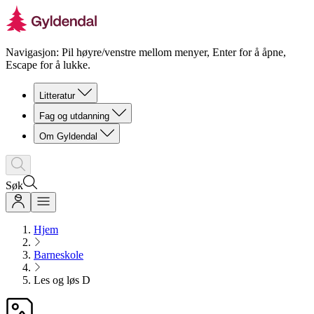
Navigasjon: Pil høyre/venstre mellom menyer, Enter for å åpne,
Escape for å lukke.
Litteratur
Fag og utdanning
Om Gyldendal
Søk
Hjem
Barneskole
Les og løs D