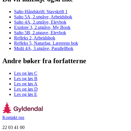
Salto Håndskrift: Stavskrift 1
Salto 5A, 2.utgåve, Arbeidsbok
Salto 4A, 2.utgåve, Elevbok
Explore 3, 2.utgåve, My Book
Salto 5B, 2.utgave, Elevbok
Refleks 2, Arbeidsbok
Refleks 5, Naturfag, Lærerens bok
Multi 4A, 3.utgåve, Parallellbok
Andre bøker fra forfatterne
Les og løs C
Les og løs B
Les og løs A
Les og løs D
Les og løs E
Kontakt oss
22 03 41 00