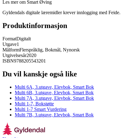
Les mer om Smart Øving
Gyldendals digitale læremidler krever innlogging med Feide.
Produktinformasjon
Format
Digitalt
Utgave
1
Målform
Flerspråklig, Bokmål, Nynorsk
Utgivelsesår
2020
ISBN
9788205543201
Du vil kanskje også like
Multi 6A, 3.utgave, Elevbok, Smart Bok
Multi 6B, 3.utgave, Elevbok, Smart Bok
Multi 7A, 3.utgave, Elevbok, Smart Bok
Multi 1-7, Bokstøtte
Multi 1-7 Smart Vurdering
Multi 7B, 3.utgave, Elevbok, Smart Bok