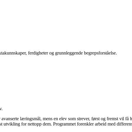
aktakunnskaper, ferdigheter og grunnleggende begrepsforståelse.
v.
avanserte læringsmål, mens en elev som strever, først og fremst vil få hj
 utvikling for nettopp dem. Programmet forenkler arbeid med differensier