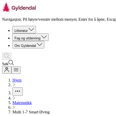
Navigasjon: Pil høyre/venstre mellom menyer, Enter for å åpne, Escap
Litteratur
Fag og utdanning
Om Gyldendal
Søk
Hjem
Matematikk
Multi 1-7 Smart Øving