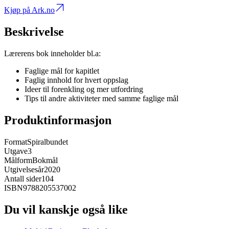
Kjøp på Ark.no
Beskrivelse
Lærerens bok inneholder bl.a:
Faglige mål for kapitlet
Faglig innhold for hvert oppslag
Ideer til forenkling og mer utfordring
Tips til andre aktiviteter med samme faglige mål
Produktinformasjon
Format
Spiralbundet
Utgave
3
Målform
Bokmål
Utgivelsesår
2020
Antall sider
104
ISBN
9788205537002
Du vil kanskje også like