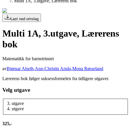
Multi 1A, 3.utgave, Lærerens bok
Last ned omslag
Multi 1A, 3.utgave, Lærerens
bok
Matematikk for barnetrinnet
av
Bjørnar Alseth
,
Ann-Christin Arnås
,
Mona Røsseland
Lærerens bok følger suksessformelen fra tidligere utgaver.
Velg utgave
3. utgave
4. utgave
325,-