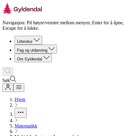
Navigasjon: Pil høyre/venstre mellom menyer, Enter for å åpne,
Escape for å lukke.
Litteratur
Fag og utdanning
Om Gyldendal
Søk
Hjem
Matematikk