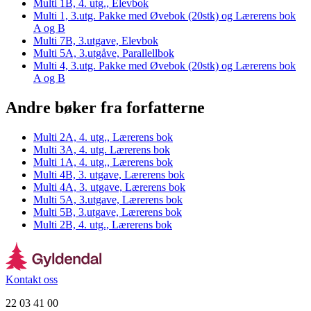
Multi 1B, 4. utg., Elevbok
Multi 1, 3.utg. Pakke med Øvebok (20stk) og Lærerens bok
A og B
Multi 7B, 3.utgave, Elevbok
Multi 5A, 3.utgåve, Parallellbok
Multi 4, 3.utg. Pakke med Øvebok (20stk) og Lærerens bok
A og B
Andre bøker fra forfatterne
Multi 2A, 4. utg., Lærerens bok
Multi 3A, 4. utg. Lærerens bok
Multi 1A, 4. utg., Lærerens bok
Multi 4B, 3. utgave, Lærerens bok
Multi 4A, 3. utgave, Lærerens bok
Multi 5A, 3.utgave, Lærerens bok
Multi 5B, 3.utgave, Lærerens bok
Multi 2B, 4. utg., Lærerens bok
Kontakt oss
22 03 41 00