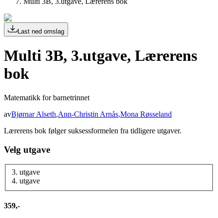
Multi 3B, 3.utgave, Lærerens bok
Last ned omslag
Multi 3B, 3.utgave, Lærerens
bok
Matematikk for barnetrinnet
av
Bjørnar Alseth
,
Ann-Christin Arnås
,
Mona Røsseland
Lærerens bok følger suksessformelen fra tidligere utgaver.
Velg utgave
3. utgave
4. utgave
359,-