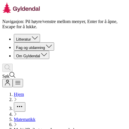
Navigasjon: Pil høyre/venstre mellom menyer, Enter for å åpne,
Escape for å lukke.
Litteratur
Fag og utdanning
Om Gyldendal
Søk
Hjem
Matematikk