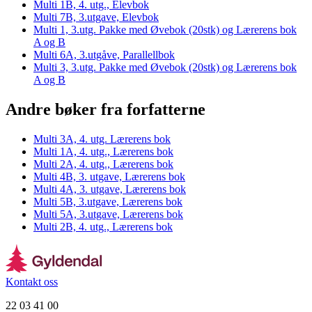
Multi 1B, 4. utg., Elevbok
Multi 7B, 3.utgave, Elevbok
Multi 1, 3.utg. Pakke med Øvebok (20stk) og Lærerens bok
A og B
Multi 6A, 3.utgåve, Parallellbok
Multi 3, 3.utg. Pakke med Øvebok (20stk) og Lærerens bok
A og B
Andre bøker fra forfatterne
Multi 3A, 4. utg. Lærerens bok
Multi 1A, 4. utg., Lærerens bok
Multi 2A, 4. utg., Lærerens bok
Multi 4B, 3. utgave, Lærerens bok
Multi 4A, 3. utgave, Lærerens bok
Multi 5B, 3.utgave, Lærerens bok
Multi 5A, 3.utgave, Lærerens bok
Multi 2B, 4. utg., Lærerens bok
Kontakt oss
22 03 41 00