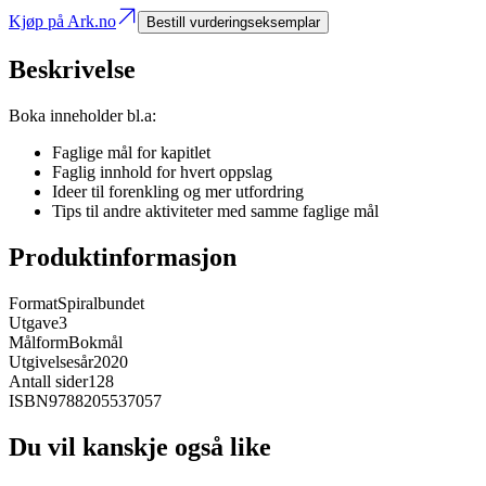
Kjøp på Ark.no
Bestill vurderingseksemplar
Beskrivelse
Boka inneholder bl.a:
Faglige mål for kapitlet
Faglig innhold for hvert oppslag
Ideer til forenkling og mer utfordring
Tips til andre aktiviteter med samme faglige mål
Produktinformasjon
Format
Spiralbundet
Utgave
3
Målform
Bokmål
Utgivelsesår
2020
Antall sider
128
ISBN
9788205537057
Du vil kanskje også like