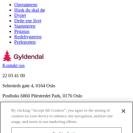
Operatørene
Husk du skal dø
Dypet
Dette ene livet
Stammeren
Pegasus
Redebyggeren
Perleporten
Kontakt oss
22 03 41 00
Sehesteds gate 4, 0164 Oslo
Postboks 6860 Pilestredet Park, 0176 Oslo
Finn frem
By clicking “Accept All Cookies”, you agree to the storing of
Nyhetsbrev
cookies on your device to enhance site navigation, analyze site
Ledige stillinger
usage, and assist in our marketing efforts.
Send inn manus