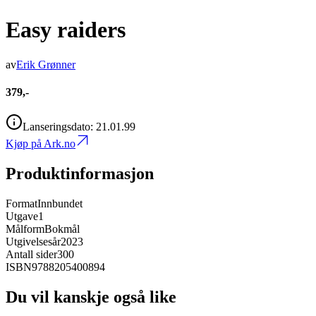
Easy raiders
av
Erik Grønner
379,-
Lanseringsdato:
21.01.99
Kjøp på Ark.no
Produktinformasjon
Format
Innbundet
Utgave
1
Målform
Bokmål
Utgivelsesår
2023
Antall sider
300
ISBN
9788205400894
Du vil kanskje også like