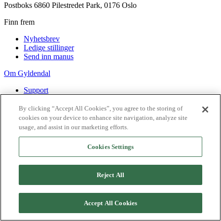
Postboks 6860 Pilestredet Park, 0176 Oslo
Finn frem
Nyhetsbrev
Ledige stillinger
Send inn manus
Om Gyldendal
Support
Presse
Agency
By clicking “Accept All Cookies”, you agree to the storing of
cookies on your device to enhance site navigation, analyze site
©
2026
Gyldendal
usage, and assist in our marketing efforts.
Personvernerklæringer
Informasjonskapsler
Cookies Settings
Reject All
Accept All Cookies