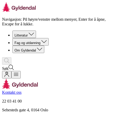
Navigasjon: Pil høyre/venstre mellom menyer, Enter for å åpne,
Escape for å lukke.
Litteratur
Fag og utdanning
Om Gyldendal
Søk
Kontakt oss
22 03 41 00
Sehesteds gate 4, 0164 Oslo