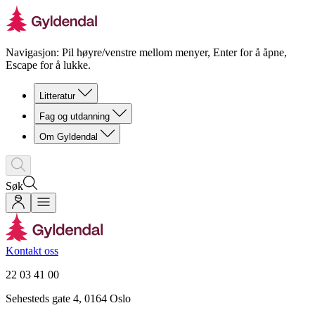
Navigasjon: Pil høyre/venstre mellom menyer, Enter for å åpne,
Escape for å lukke.
Litteratur
Fag og utdanning
Om Gyldendal
Søk
Kontakt oss
22 03 41 00
Sehesteds gate 4, 0164 Oslo