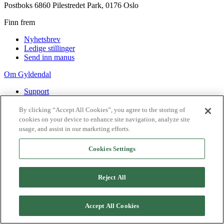
Postboks 6860 Pilestredet Park, 0176 Oslo
Finn frem
Nyhetsbrev
Ledige stillinger
Send inn manus
Om Gyldendal
Support
Presse
Agency
By clicking “Accept All Cookies”, you agree to the storing of
cookies on your device to enhance site navigation, analyze site
©
2026
Gyldendal
usage, and assist in our marketing efforts.
Personvernerklæringer
Informasjonskapsler
Cookies Settings
Reject All
Accept All Cookies