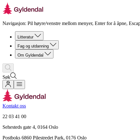
Navigasjon: Pil høyre/venstre mellom menyer, Enter for å åpne, Escap
Litteratur
Fag og utdanning
Om Gyldendal
Søk
Kontakt oss
22 03 41 00
Sehesteds gate 4, 0164 Oslo
Postboks 6860 Pilestredet Park, 0176 Oslo