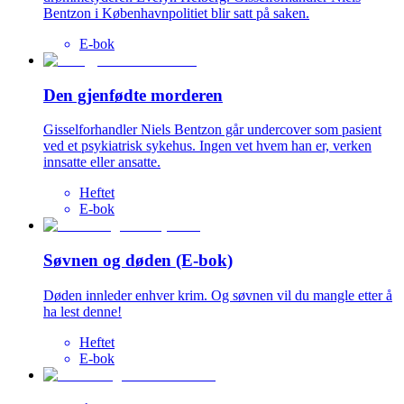
Bentzon i Københavnpolitiet blir satt på saken.
E-bok
Den gjenfødte morderen
Gisselforhandler Niels Bentzon går undercover som pasient
ved et psykiatrisk sykehus. Ingen vet hvem han er, verken
innsatte eller ansatte.
Heftet
E-bok
Søvnen og døden (E-bok)
Døden innleder enhver krim. Og søvnen vil du mangle etter å
ha lest denne!
Heftet
E-bok