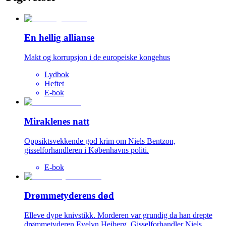
En hellig allianse
Makt og korrupsjon i de europeiske kongehus
Lydbok
Heftet
E-bok
Miraklenes natt
Oppsiktsvekkende god krim om Niels Bentzon,
gisselforhandleren i Københavns politi.
E-bok
Drømmetyderens død
Elleve dype knivstikk. Morderen var grundig da han drepte
drømmetyderen Evelyn Heiberg. Gisselforhandler Niels