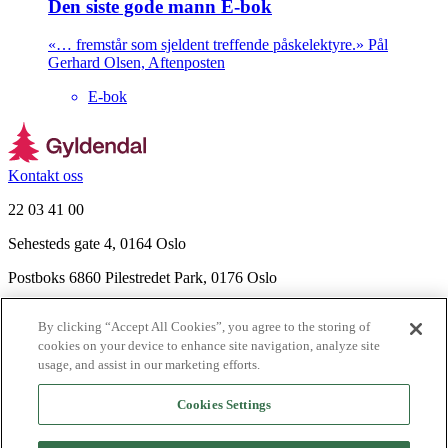
Den siste gode mann E-bok
«… fremstår som sjeldent treffende påskelektyre.» Pål
Gerhard Olsen, Aftenposten
E-bok
Kontakt oss
22 03 41 00
Sehesteds gate 4, 0164 Oslo
Postboks 6860 Pilestredet Park, 0176 Oslo
Finn frem
By clicking “Accept All Cookies”, you agree to the storing of
Nyhetsbrev
cookies on your device to enhance site navigation, analyze site
Ledige stillinger
usage, and assist in our marketing efforts.
Send inn manus
Cookies Settings
Om Gyldendal