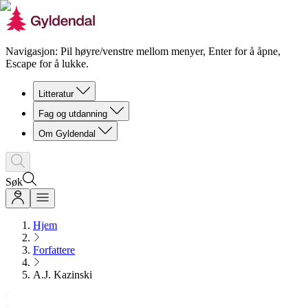
Navigasjon: Pil høyre/venstre mellom menyer, Enter for å åpne,
Escape for å lukke.
Litteratur
Fag og utdanning
Om Gyldendal
Søk
Hjem
Forfattere
A.J. Kazinski