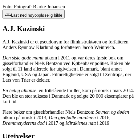
Foto: Fotograf: Bjarke Johansen
Last ned høyoppløselig bilde
A.J. Kazinski
A.J. Kazinski er et pseudonym for filminstruktøren og forfatteren
Anders Rønnow Klarlund og forfatteren Jacob Weinreich.
Den siste gode mann
utkom i 2011 og var deres første bok om
gisselforhandler Niels Bentzon ved Københavnpolitiet. Boken ble
solgt til 11 land allerede før utgivelsen i Danmark, blant annet
England, USA og Japan. Filmrettighetene er solgt til Zentropa, der
Lars von Trier er deleier.
En hellig allianse,
en frittstående thriller
,
kom på norsk i mars 2014.
Den ble en stor suksess i Danmark og solgte 20 000 eksemplarer på
kort tid.
Flere bøker om gisselforhandler Niels Bentzon:
Søvnen og døden
utkom på norsk i 2013,
Den gjenfødte morderen
i 2016,
Drømmetyderens død i
2017 og
Miraklenes natt
i 2019.
Utgivelser