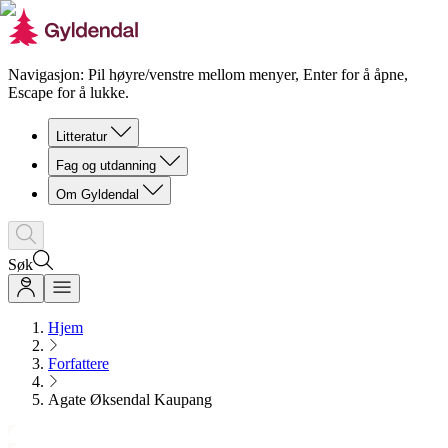
Navigasjon: Pil høyre/venstre mellom menyer, Enter for å åpne,
Escape for å lukke.
Litteratur
Fag og utdanning
Om Gyldendal
Søk
Hjem
Forfattere
Agate Øksendal Kaupang