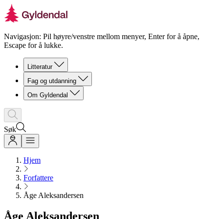
Navigasjon: Pil høyre/venstre mellom menyer, Enter for å åpne,
Escape for å lukke.
Litteratur
Fag og utdanning
Om Gyldendal
Søk
Hjem
Forfattere
Åge Aleksandersen
Åge Aleksandersen