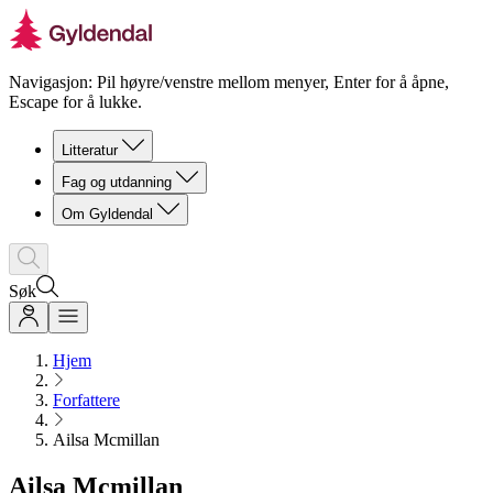
Navigasjon: Pil høyre/venstre mellom menyer, Enter for å åpne,
Escape for å lukke.
Litteratur
Fag og utdanning
Om Gyldendal
Søk
Hjem
Forfattere
Ailsa Mcmillan
Ailsa Mcmillan