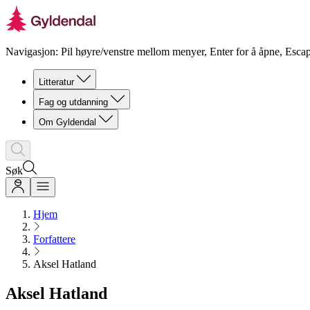
Navigasjon: Pil høyre/venstre mellom menyer, Enter for å åpne, Escap
Litteratur
Fag og utdanning
Om Gyldendal
Søk
Hjem
Forfattere
Aksel Hatland
Aksel Hatland