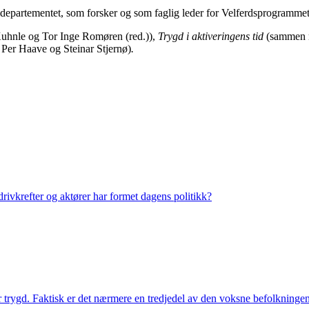
aldepartementet, som forsker og som faglig leder for Velferdsprogramme
uhnle og Tor Inge Romøren (red.)),
Trygd i aktiveringens tid
(sammen m
Per Haave og Steinar Stjernø)
.
drivkrefter og aktører har formet dagens politikk?
or trygd. Faktisk er det nærmere en tredjedel av den voksne befolkningen